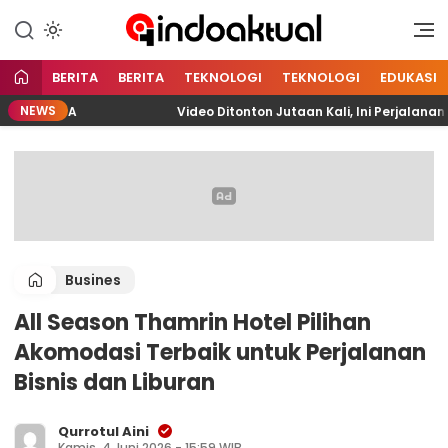
Indonesia Aktual
Indoaktual
BERITA
BERITA
TEKNOLOGI
TEKNOLOGI
EDUKASI
NEWS
ELITA
Video Ditonton Jutaan Kali, Ini Perjalanan Fa
Busines
All Season Thamrin Hotel Pilihan
Akomodasi Terbaik untuk Perjalanan
Bisnis dan Liburan
Qurrotul Aini
Kamis, 4 Juni 2026 - 15:59 WIB