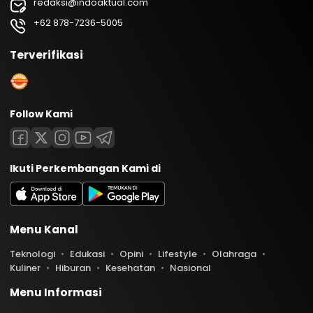
redaksi@indoaktual.com
+62 878-7236-5005
Terverifikasi
Follow Kami
Ikuti Perkembangan Kami di
Menu Kanal
Teknologi
Edukasi
Opini
Lifestyle
Olahraga
Kuliner
Hiburan
Kesehatan
Nasional
Menu Informasi