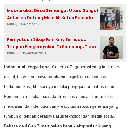
Masyarakat Desa Semangut Utara,Sangat
Antusias Datang Memilih Ketua Pemuda
Sabtu, 14 Desember 2024
Organisasi (OPSU)
Pernyataan Sikap Fsm Kmy Terhadap
Tragedi Pengeroyokan Di Sampang; Tidak
Rabu, 20 November 2024
Ada Pilkada Seharga Nyawa
Indoaktual, Yogyakarta,
Generasi Z, generasi yang lahir di era
digital, telah membawa perubahan signifikan dalam cara
berkomunikasi, khususnya melalui penggunaan bahasa gaul.
Fenomena ini bukan sekadar tren biasa, melainkan refleksi
mendalam dari identitas dan kreativitas sebuah generasi yang
tumbuh di tengah derasnya arus teknologi dan media sosial.
Bahasa gaul Gen Z merupakan bentuk ekspresi unik yang