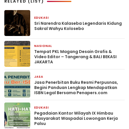
RELATED (LIST)
EDUKASI
5 Juni 2025
Sri Narendra Kalaseba Legendaris Kidung
Sakral Wahyu Kolosebo
NASIONAL
29 Mei 2025
Tempat PKL Magang Desain Grafis &
Video Editor – Tangerang & BALI BEKASI
JAKARTA
JASA
14 Mei 2025
Jasa Penerbitan Buku Resmi Perpusnas,
Begini Panduan Lengkap Mendapatkan
ISBN Legal Bersama Penapers.com
EDUKASI
5 Mei 2025
Pegadaian Kantor Wilayah IX Himbau
Masyarakat Waspadai Lowongan Kerja
Palsu