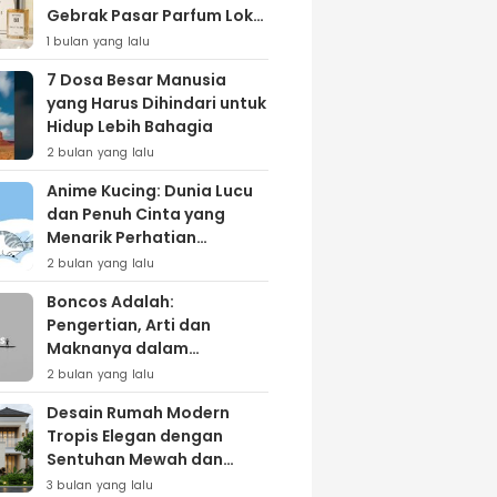
Gebrak Pasar Parfum Lokal
Lewat Varian ‘Daily Bliss’
1 bulan yang lalu
7 Dosa Besar Manusia
yang Harus Dihindari untuk
Hidup Lebih Bahagia
2 bulan yang lalu
Anime Kucing: Dunia Lucu
dan Penuh Cinta yang
Menarik Perhatian
Penggemar
2 bulan yang lalu
Boncos Adalah:
Pengertian, Arti dan
Maknanya dalam
Kehidupan Sehari-hari
2 bulan yang lalu
Desain Rumah Modern
Tropis Elegan dengan
Sentuhan Mewah dan
Natural
3 bulan yang lalu