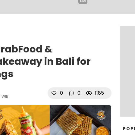
GrabFood &
keaway in Bali for
ngs
0
0
1185
8 WIB
POP