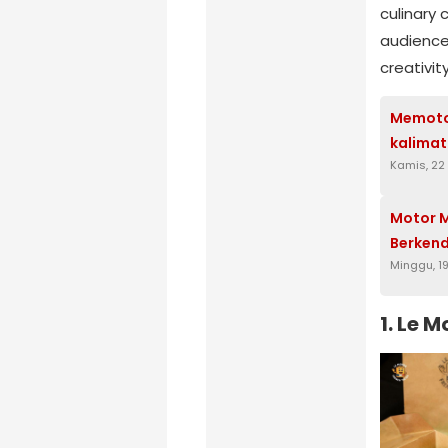
culinary
audiences
creativit
Memoto
kalima
Kamis, 22
Motor M
Berkend
Minggu, 19
1. Le 