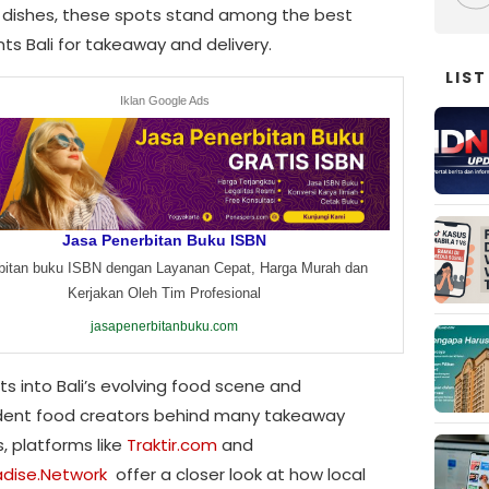
dishes, these spots stand among the best
ts Bali for takeaway and delivery.
LIST
Iklan Google Ads
Jasa Penerbitan Buku ISBN
bitan buku ISBN dengan Layanan Cepat, Harga Murah dan
Kerjakan Oleh Tim Profesional
jasapenerbitanbuku.com
hts into Bali’s evolving food scene and
ent food creators behind many takeaway
, platforms like
Traktir.com
and
dise.Network
offer a closer look at how local