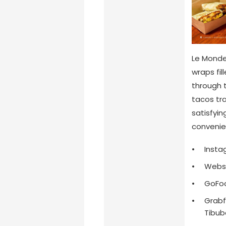
Le Monde
wraps fil
through t
tacos tra
satisfyin
convenie
Inst
Websi
GoFo
Grabf
Tibu