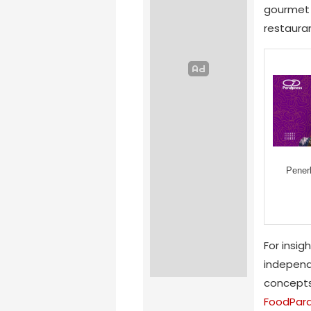
gourmet 
restauran
Pener
For insig
independ
concepts
FoodPara