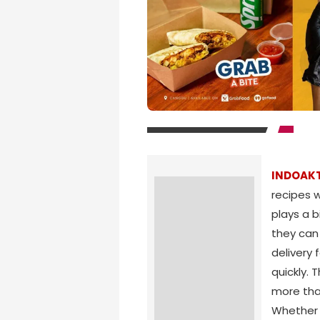
INDOAK
recipes w
plays a b
they can 
delivery 
quickly.
more than
Whether 