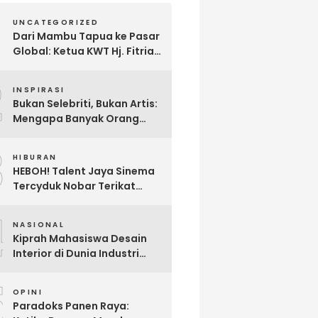
UNCATEGORIZED
Dari Mambu Tapua ke Pasar
Global: Ketua KWT Hj. Fitria
Kirim Sampel Gula Semut
2
kepada Calon Pembeli Luar
INSPIRASI
Negeri
Bukan Selebriti, Bukan Artis:
Mengapa Banyak Orang
Menonton Inijayaq?
3
HIBURAN
HEBOH! Talent Jaya Sinema
Tercyduk Nobar Terikat
Janji di Sawangan, Larut
4
dalam Emosi Jalan Cerita
NASIONAL
Kiprah Mahasiswa Desain
Interior di Dunia Industri
melalui Program Magang
5
OPINI
Paradoks Panen Raya: