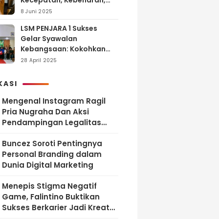
Kecepatan, Kebenaran,
dan Tanggung Jawab
8 Juni 2025
LSM PENJARA 1 Sukses
Gelar Syawalan
Kebangsaan: Kokohkan
Tekad Melawan Korupsi
28 April 2025
dan Membangun
Indonesia Berintegritas
KASI
Mengenal Instagram Ragil
Pria Nugraha Dan Aksi
Pendampingan Legalitas
UMKM Bekasi
‎Buncez Soroti Pentingnya
Personal Branding dalam
Dunia Digital Marketing
Menepis Stigma Negatif
Game, Falintino Buktikan
Sukses Berkarier Jadi Kreator
Free Fire