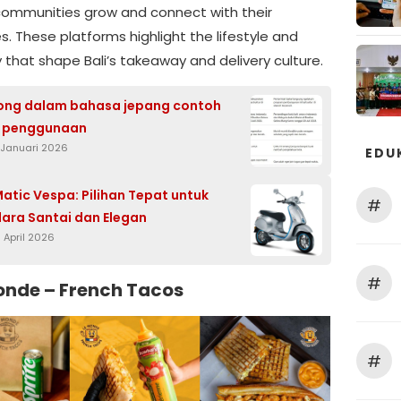
 communities grow and connect with their
. These platforms highlight the lifestyle and
y that shape Bali’s takeaway and delivery culture.
ng dalam bahasa jepang contoh
t penggunaan
 Januari 2026
EDU
atic Vespa: Pilihan Tepat untuk
#
ara Santai dan Elegan
 April 2026
#
Monde – French Tacos
#