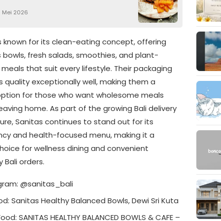
1 Mei 2026
s known for its clean-eating concept, offering
s bowls, fresh salads, smoothies, and plant-
eals that suit every lifestyle. Their packaging
 quality exceptionally well, making them a
option for those who want wholesome meals
eaving home. As part of the growing Bali delivery
ure, Sanitas continues to stand out for its
ncy and health-focused menu, making it a
choice for wellness dining and convenient
Bali orders.
gram: @sanitas_bali
d: Sanitas Healthy Balanced Bowls, Dewi Sri Kuta
ood: SANITAS HEALTHY BALANCED BOWLS & CAFE –