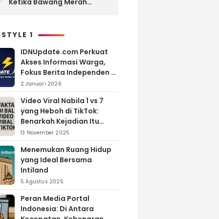
Ketika Bawang Merah
Melimpah, Petani Bantul
Malah Merugi
 STYLE 1
IDNUpdate.com Perkuat
Akses Informasi Warga,
Fokus Berita Independen di
Kabupaten Banyuasin
2 Januari 2026
Video Viral Nabila 1 vs 7
yang Heboh di TikTok:
Benarkah Kejadian Itu
Nyata?
13 November 2025
Menemukan Ruang Hidup
yang Ideal Bersama
Intiland
5 Agustus 2025
Peran Media Portal
Indonesia: Di Antara