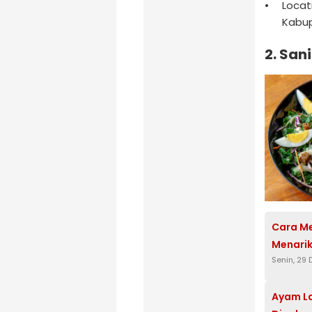
Locat
Kabup
2. San
Cara Me
Menarik
Senin, 29
Ayam La