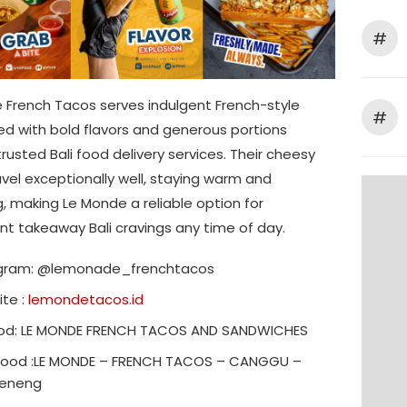
#
 French Tacos serves indulgent French-style
#
led with bold flavors and generous portions
rusted Bali food delivery services. Their cheesy
vel exceptionally well, staying warm and
g, making Le Monde a reliable option for
nt takeaway Bali cravings any time of day.
agram: @lemonade_frenchtacos
te :
lemondetacos.id
od: LE MONDE FRENCH TACOS AND SANDWICHES
ood :LE MONDE – FRENCH TACOS – CANGGU –
beneng