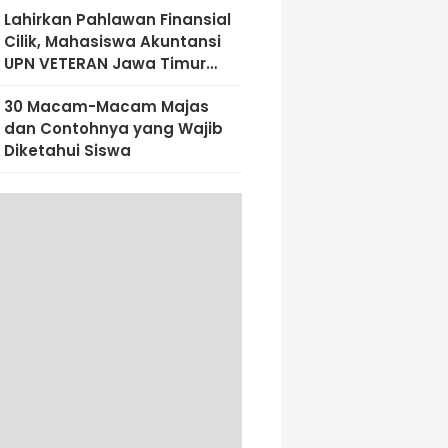
Lahirkan Pahlawan Finansial
Cilik, Mahasiswa Akuntansi
UPN VETERAN Jawa Timur
Bekali Siswa SD Al-Amin
30 Macam-Macam Majas
Dengan Literasi Keuangan
dan Contohnya yang Wajib
Sejak Dini
Diketahui Siswa