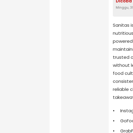
Dicoba
Minggu, 3
Sanitas i
nutritiou
powered m
maintains
trusted 
without l
food cult
consiste
reliable 
takeaway 
Insta
GoFoo
GrabF