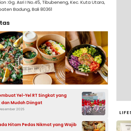
ion :Gg. Asri I No.45, Tibubeneng, Kec. Kuta Utara,
aten Badung, Bali 80361
itas
mbuat Yel-Yel RT Singkat yang
 dan Mudah Diingat
 Desember 2025
LIFE
da Hitam Pedas Nikmat yang Wajib