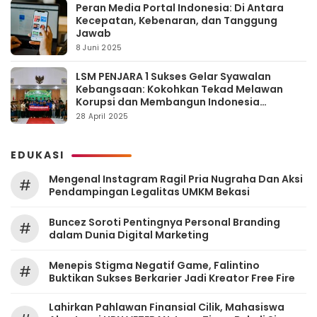
Peran Media Portal Indonesia: Di Antara
Kecepatan, Kebenaran, dan Tanggung
Jawab
8 Juni 2025
LSM PENJARA 1 Sukses Gelar Syawalan
Kebangsaan: Kokohkan Tekad Melawan
Korupsi dan Membangun Indonesia
Berintegritas
28 April 2025
EDUKASI
Mengenal Instagram Ragil Pria Nugraha Dan Aksi
#
Pendampingan Legalitas UMKM Bekasi
‎Buncez Soroti Pentingnya Personal Branding
#
dalam Dunia Digital Marketing
Menepis Stigma Negatif Game, Falintino
#
Buktikan Sukses Berkarier Jadi Kreator Free Fire
Lahirkan Pahlawan Finansial Cilik, Mahasiswa