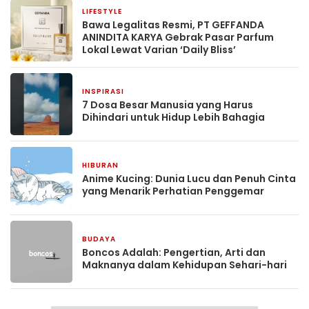
LIFESTYLE
1 bulan yang lalu
Bawa Legalitas Resmi, PT GEFFANDA
ANINDITA KARYA Gebrak Pasar Parfum
Lokal Lewat Varian ‘Daily Bliss’
INSPIRASI
2 bulan yang lalu
7 Dosa Besar Manusia yang Harus
Dihindari untuk Hidup Lebih Bahagia
HIBURAN
2 bulan yang lalu
Anime Kucing: Dunia Lucu dan Penuh Cinta
yang Menarik Perhatian Penggemar
BUDAYA
3 bulan yang lalu
Boncos Adalah: Pengertian, Arti dan
Maknanya dalam Kehidupan Sehari-hari