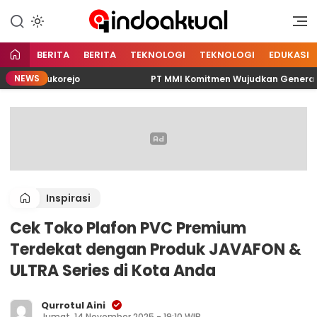
Indonesia Aktual
Indoaktual
BERITA
BERITA
TEKNOLOGI
TEKNOLOGI
EDUKASI
NEWS
sa Sukorejo
PT MMI Komitmen Wujudkan Generasi Bebas
Inspirasi
Cek Toko Plafon PVC Premium
Terdekat dengan Produk JAVAFON &
ULTRA Series di Kota Anda
Qurrotul Aini
Jumat, 14 November 2025 - 19:10 WIB