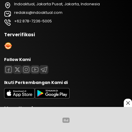
Indoaktual, Jakarta Pusat, Jakarta, Indonesia
redaksi@indoaktual.com
+62 878-7236-5005
Terverifikasi
Follow Kami
Ikuti Perkembangan Kami di
Menu Kanal
Teknologi
Edukasi
Opini
Lifestyle
Olahraga
0
0
738
Kuliner
Hiburan
Kesehatan
Nasional