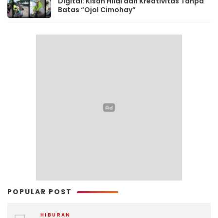
Digital: Kisah Hilal dan Kreativitas Tanpa
Batas “Ojol Cimohay”
POPULAR POST
HIBURAN