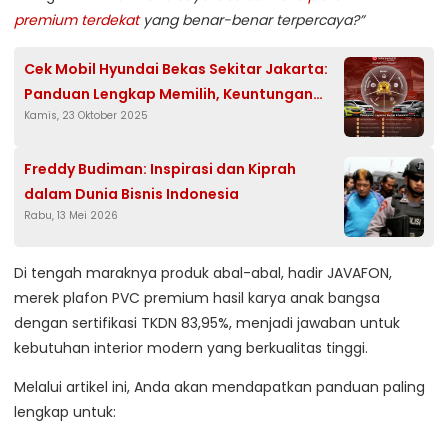
premium terdekat
yang benar-benar terpercaya?”
Cek Mobil Hyundai Bekas Sekitar Jakarta:
Panduan Lengkap Memilih, Keuntungan
Kamis, 23 Oktober 2025
Beli, dan Jual Mudah di belanjamobil.co.id
Freddy Budiman: Inspirasi dan Kiprah
dalam Dunia Bisnis Indonesia
Rabu, 13 Mei 2026
Di tengah maraknya produk abal-abal, hadir JAVAFON,
merek plafon PVC premium hasil karya anak bangsa
dengan sertifikasi TKDN 83,95%, menjadi jawaban untuk
kebutuhan interior modern yang berkualitas tinggi.
Melalui artikel ini, Anda akan mendapatkan panduan paling
lengkap untuk: