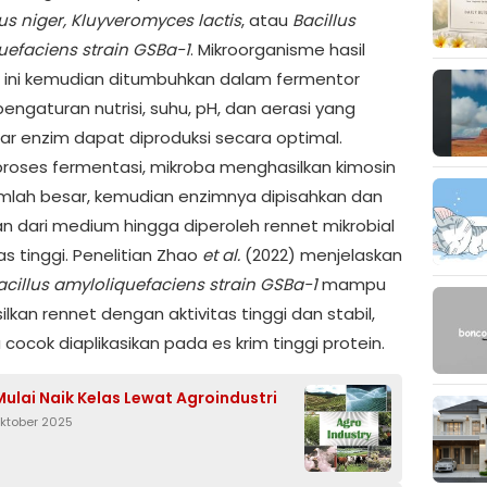
us niger, Kluyveromyces lactis
, atau
Bacillus
uefaciens strain
GSBa-1
. Mikroorganisme hasil
 ini kemudian ditumbuhkan dalam fermentor
engaturan nutrisi, suhu, pH, dan aerasi yang
ar enzim dapat diproduksi secara optimal.
roses fermentasi, mikroba menghasilkan kimosin
mlah besar, kemudian enzimnya dipisahkan dan
an dari medium hingga diperoleh rennet mikrobial
as tinggi. Penelitian Zhao
et al.
(2022) menjelaskan
acillus amyloliquefaciens strain GSBa-1
mampu
kan rennet dengan aktivitas tinggi dan stabil,
cocok diaplikasikan pada es krim tinggi protein.
Mulai Naik Kelas Lewat Agroindustri
Oktober 2025