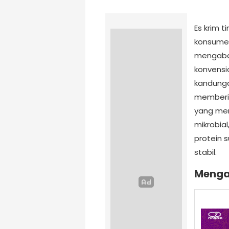
Es krim t
konsumen
mengabai
konvensio
kandungan
memberik
yang men
mikrobia
protein 
stabil.
Mengap