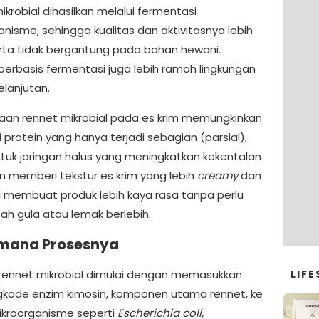
krobial dihasilkan melalui fermentasi
nisme, sehingga kualitas dan aktivitasnya lebih
serta tidak bergantung pada bahan hewani.
 berbasis fermentasi juga lebih ramah lingkungan
elanjutan.
an rennet mikrobial pada es krim memungkinkan
 protein yang hanya terjadi sebagian (parsial),
k jaringan halus yang meningkatkan kekentalan
n memberi tekstur es krim yang lebih
creamy
dan
ni membuat produk lebih kaya rasa tanpa perlu
 gula atau lemak berlebih.
mana Prosesnya
 rennet mikrobial dimulai dengan memasukkan
LIFE
kode enzim kimosin, komponen utama rennet, ke
kroorganisme seperti
Escherichia coli,