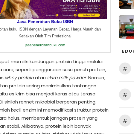
Jasa Penerbitan Buku ISBN
bitan buku ISBN dengan Layanan Cepat, Harga Murah dan
Kerjakan Oleh Tim Profesional
jasapenerbitanbuku.com
EDU
apat memiliki kandungan protein tinggi melalui
#
 cara, seperti penggunaan susu penuh protein,
an
whey protein
atau
skim milk powder
. Namun,
tan protein sering menimbulkan tantangan
aitu es krim bisa menjadi keras atau terasa
#
 Di sinilah rennet mikrobial berperan penting.
lah kecil, enzim ini memodifikasi struktur protein
ara halus, membentuk jaringan protein yang
#
n stabil. Akibatnya, protein lebih banyak