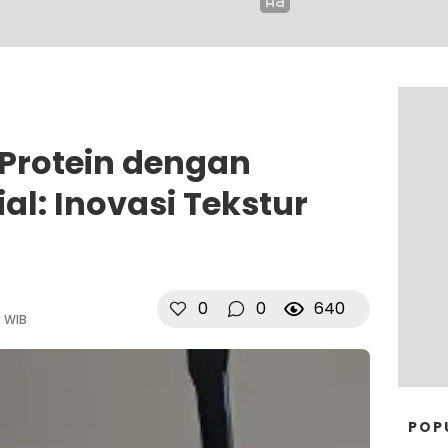
 Protein dengan
al: Inovasi Tekstur
0
0
640
8 WIB
POP