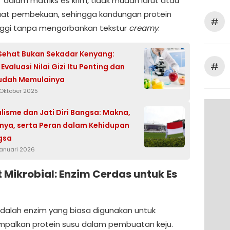
” dalam matriks es krim, tidak mudah larut atau
at pembekuan, sehingga kandungan protein
#
nggi tanpa mengorbankan tekstur
creamy
.
ehat Bukan Sekadar Kenyang:
#
valuasi Nilai Gizi Itu Penting dan
udah Memulainya
 Oktober 2025
lisme dan Jati Diri Bangsa: Makna,
nya, serta Peran dalam Kehidupan
gsa
Januari 2026
 Mikrobial: Enzim Cerdas untuk Es
dalah enzim yang biasa digunakan untuk
alkan protein susu dalam pembuatan keju.