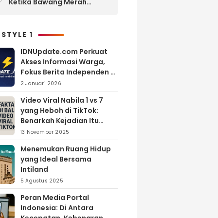
Ketika Bawang Merah
Melimpah, Petani Bantul
Malah Merugi
 STYLE 1
IDNUpdate.com Perkuat
Akses Informasi Warga,
Fokus Berita Independen di
Kabupaten Banyuasin
2 Januari 2026
Video Viral Nabila 1 vs 7
yang Heboh di TikTok:
Benarkah Kejadian Itu
Nyata?
13 November 2025
Menemukan Ruang Hidup
yang Ideal Bersama
Intiland
5 Agustus 2025
Peran Media Portal
Indonesia: Di Antara