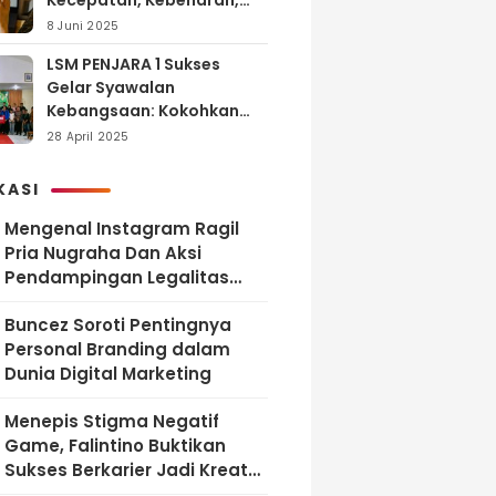
Kecepatan, Kebenaran,
dan Tanggung Jawab
8 Juni 2025
LSM PENJARA 1 Sukses
Gelar Syawalan
Kebangsaan: Kokohkan
Tekad Melawan Korupsi
28 April 2025
dan Membangun
Indonesia Berintegritas
KASI
Mengenal Instagram Ragil
Pria Nugraha Dan Aksi
Pendampingan Legalitas
UMKM Bekasi
‎Buncez Soroti Pentingnya
Personal Branding dalam
Dunia Digital Marketing
Menepis Stigma Negatif
Game, Falintino Buktikan
Sukses Berkarier Jadi Kreator
Free Fire