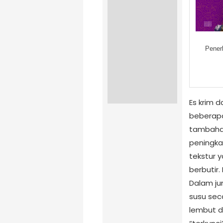
Pener
Es krim d
beberapa
tambah
peningka
tekstur y
berbutir.
Dalam jum
susu sec
lembut da