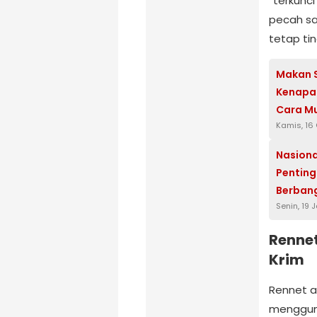
“terkunci
pecah sa
tetap ti
Makan S
Kenapa E
Cara M
Kamis, 16
Nasiona
Penting
Berban
Senin, 19 
Rennet
Krim
Rennet a
menggump