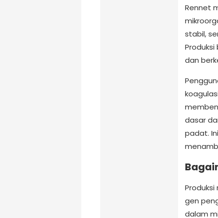
Rennet mi
mikroorga
stabil, 
Produksi
dan berk
Pengguna
koagulasi
membentu
dasar da
padat. I
menambah
Bagai
Produksi
gen peng
dalam mi