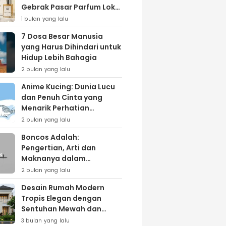
Gebrak Pasar Parfum Lokal
Lewat Varian ‘Daily Bliss’
1 bulan yang lalu
7 Dosa Besar Manusia
yang Harus Dihindari untuk
Hidup Lebih Bahagia
2 bulan yang lalu
Anime Kucing: Dunia Lucu
dan Penuh Cinta yang
Menarik Perhatian
Penggemar
2 bulan yang lalu
Boncos Adalah:
Pengertian, Arti dan
Maknanya dalam
Kehidupan Sehari-hari
2 bulan yang lalu
Desain Rumah Modern
Tropis Elegan dengan
Sentuhan Mewah dan
Natural
3 bulan yang lalu