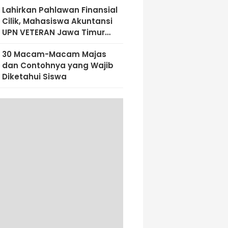
Lahirkan Pahlawan Finansial
Cilik, Mahasiswa Akuntansi
UPN VETERAN Jawa Timur
Bekali Siswa SD Al-Amin
30 Macam-Macam Majas
Dengan Literasi Keuangan
dan Contohnya yang Wajib
Sejak Dini
Diketahui Siswa