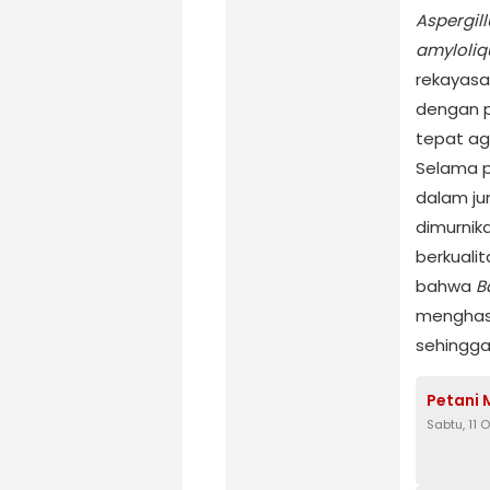
Aspergill
amyloliq
rekayasa
dengan p
tepat ag
Selama p
dalam ju
dimurnik
berkualit
bahwa
B
menghasil
sehingga 
Petani 
Sabtu, 11 