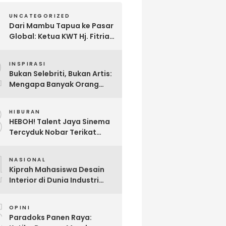
UNCATEGORIZED
Dari Mambu Tapua ke Pasar
Global: Ketua KWT Hj. Fitria
Kirim Sampel Gula Semut
2
kepada Calon Pembeli Luar
INSPIRASI
Negeri
Bukan Selebriti, Bukan Artis:
Mengapa Banyak Orang
Menonton Inijayaq?
3
HIBURAN
HEBOH! Talent Jaya Sinema
Tercyduk Nobar Terikat
Janji di Sawangan, Larut
4
dalam Emosi Jalan Cerita
NASIONAL
Kiprah Mahasiswa Desain
Interior di Dunia Industri
melalui Program Magang
5
OPINI
Paradoks Panen Raya: