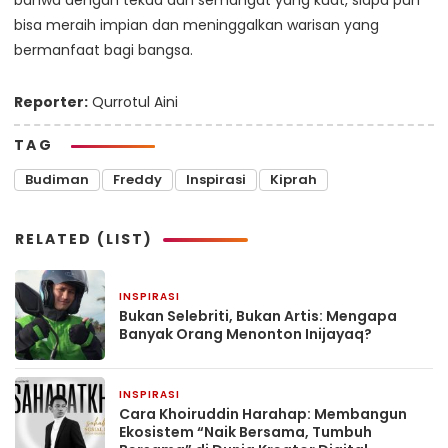
bisa meraih impian dan meninggalkan warisan yang
bermanfaat bagi bangsa.
Reporter:
Qurrotul Aini
TAG
Budiman
Freddy
Inspirasi
Kiprah
RELATED (LIST)
INSPIRASI
6 hari yang lalu
Bukan Selebriti, Bukan Artis: Mengapa
Banyak Orang Menonton Inijayaq?
INSPIRASI
1 minggu yang lalu
Cara Khoiruddin Harahap: Membangun
Ekosistem “Naik Bersama, Tumbuh