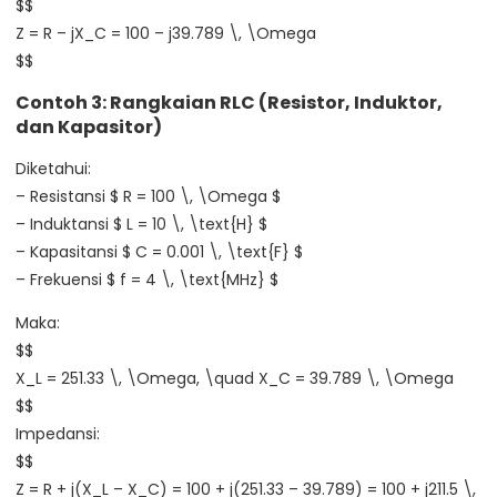
$$
Z = R – jX_C = 100 – j39.789 \, \Omega
$$
Contoh 3: Rangkaian RLC (Resistor, Induktor,
dan Kapasitor)
Diketahui:
– Resistansi $ R = 100 \, \Omega $
– Induktansi $ L = 10 \, \text{H} $
– Kapasitansi $ C = 0.001 \, \text{F} $
– Frekuensi $ f = 4 \, \text{MHz} $
Maka:
$$
X_L = 251.33 \, \Omega, \quad X_C = 39.789 \, \Omega
$$
Impedansi:
$$
Z = R + j(X_L – X_C) = 100 + j(251.33 – 39.789) = 100 + j211.5 \,