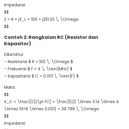
Impedansi:
$$
Z = R + jX_L = 100 + j251.33 \, \Omega
$$
Contoh 2: Rangkaian RC (Resistor dan
Kapasitor)
Diketahui:
– Resistansi $ R = 100 \, \Omega $
– Frekuensi $ f = 4 \, \text{MHz} $
– Kapasitansi $ C = 0.001 \, \text{F} $
Maka:
$$
X_C = \frac{1}{2\pi fC} = \frac{1}{2 \times 3.14 \times 4
\times 10^6 \times 0.001} = 39.789 \, \Omega
$$
Impedansi: