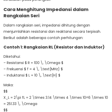
Cara Menghitung Impedansi dalam
Rangkaian Seri
Dalam rangkaian seri, impedansi dihitung dengan
menjumlahkan resistansi dan reaktansi secara terpisah.
Berikut adalah beberapa contoh perhitungan:
Contoh 1: Rangkaian RL (Resistor dan Induktor)
Diketahui:
– Resistansi $ R = 100 \, \Omega $
– Frekuensi $ f = 4 \, \text{MHz} $
– Induktansi $ L = 10 \, \text{H} $
Maka:
$$
X_L = 2\pi fL = 2 \times 3.14 \times 4 \times 10^6 \times 10
= 251.33 \, \Omega
$$