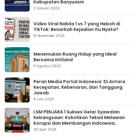
Kabupaten Banyuasin
2 Januari 2026
Video Viral Nabila 1 vs 7 yang Heboh di
TikTok: Benarkah Kejadian Itu Nyata?
13 November 2025
Menemukan Ruang Hidup yang Ideal
Bersama Intiland
5 Agustus 2025
Peran Media Portal Indonesia: Di Antara
Kecepatan, Kebenaran, dan Tanggung
Jawab
8 Juni 2025
LSM PENJARA 1 Sukses Gelar Syawalan
Kebangsaan: Kokohkan Tekad Melawan
Korupsi dan Membangun Indonesia
Berintegritas
28 April 2025