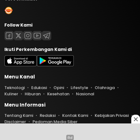
Follow Kami
Ikuti Perkembangan Kami di
Menu Kanal
Teknologi
Edukasi
Opini
Lifestyle
Olahraga
Kuliner
Hiburan
Kesehatan
Nasional
Menu Informasi
Tentang Kami
Redaksi
Kontak Kami
Kebijakan Privasi
Disclaimer
Pedoman Media Siber
Copyright © 2026 Indoaktual. All rights reserved.