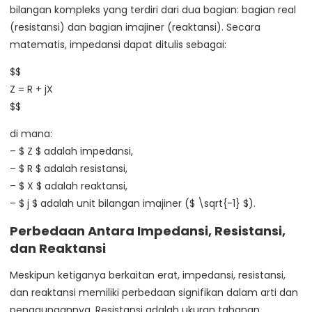
bilangan kompleks yang terdiri dari dua bagian: bagian real
(resistansi) dan bagian imajiner (reaktansi). Secara
matematis, impedansi dapat ditulis sebagai:
$$
Z = R + jX
$$
di mana:
– $ Z $ adalah impedansi,
– $ R $ adalah resistansi,
– $ X $ adalah reaktansi,
– $ j $ adalah unit bilangan imajiner ($ \sqrt{-1} $).
Perbedaan Antara Impedansi, Resistansi,
dan Reaktansi
Meskipun ketiganya berkaitan erat, impedansi, resistansi,
dan reaktansi memiliki perbedaan signifikan dalam arti dan
penggunaannya. Resistansi adalah ukuran tahanan