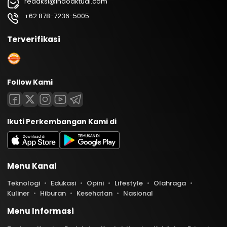
redaksi@indoaktual.com
+62 878-7236-5005
Terverifikasi
Follow Kami
Ikuti Perkembangan Kami di
Menu Kanal
Teknologi
Edukasi
Opini
Lifestyle
Olahraga
Kuliner
Hiburan
Kesehatan
Nasional
Menu Informasi