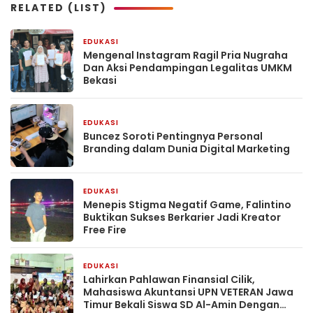
RELATED (LIST)
EDUKASI
2 minggu yang lalu
Mengenal Instagram Ragil Pria Nugraha
Dan Aksi Pendampingan Legalitas UMKM
Bekasi
EDUKASI
1 bulan yang lalu
‎Buncez Soroti Pentingnya Personal
Branding dalam Dunia Digital Marketing
EDUKASI
2 bulan yang lalu
Menepis Stigma Negatif Game, Falintino
Buktikan Sukses Berkarier Jadi Kreator
Free Fire
EDUKASI
2 bulan yang lalu
Lahirkan Pahlawan Finansial Cilik,
Mahasiswa Akuntansi UPN VETERAN Jawa
Timur Bekali Siswa SD Al-Amin Dengan