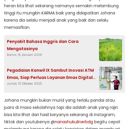
heran kita lihat sekarang namanya semakin melambung
tinggi itu mungkin KARMA baik yang didapatkan Johana
karena dia selalu menjadi anak yang baik dan selalu
memaafkan.
Penyakit Bahasa Inggris dan Cara
Mengatasinya
Kamis, 15 Januari 2026
Pegadaian Kanwil IX Sambut Inovasi ATM
Emas, Siap Perluas Layanan Emas Digital
Jumat, 10 Oktober 2025
dan Fisik
Johana mungkin bukan murid yang terlalu pandai atau
juara di masa sekolahnya tapi dia adalah anak yang rajin
bisa kita lihat dari hasil karyanya sekarang di instagram,
tiktok dan youtubenya @
nanashukulinerbdg
begitu cepat
melambung karena dia selalu konsisten dalam membuat