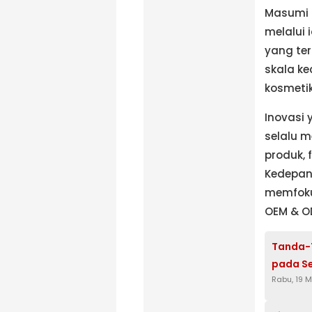
Masumi 
melalui 
yang ter
skala ke
kosmetik
Inovasi 
selalu 
produk, 
Kedepan
memfoku
OEM & O
Tanda-
pada S
Rabu, 19 