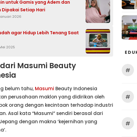
ain untuk Gamis yang Adem dan
Dipakai Setiap Hari
 Januari 2026
dah agar Hidup Lebih Tenang Saat
 Mei 2025
EDU
l dari Masumi Beauty
#
esia
ng belum tahu,
Masumi
Beauty Indonesia
#
an perusahaan maklon yang didirikan oleh
pok orang dengan kecintaan terhadap industri
an. Asal kata “Masumi” sendiri berasal dari
Jepang dengan makna ‘kejernihan yang
#
a’.