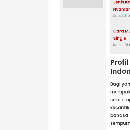
Jenis K
Nyaman 
Sabtu, 31
Cara Mu
Single
Kamis, 15
Profi
Indon
Bagi ya
merupak
sekelom
kecantik
bahasa 
sempurn