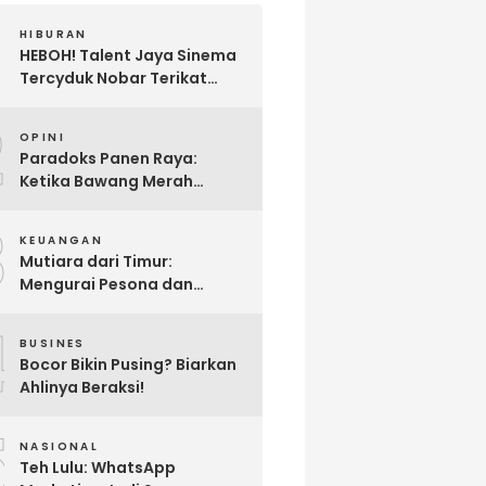
HIBURAN
HEBOH! Talent Jaya Sinema
Tercyduk Nobar Terikat
Janji di Sawangan, Larut
2
dalam Emosi Jalan Cerita
OPINI
Paradoks Panen Raya:
Ketika Bawang Merah
Melimpah, Petani Bantul
3
Malah Merugi
KEUANGAN
Mutiara dari Timur:
Mengurai Pesona dan
Pertumbuhan Investasi di
4
Maluku Utara
BUSINES
Bocor Bikin Pusing? Biarkan
Ahlinya Beraksi!
5
NASIONAL
Teh Lulu: WhatsApp