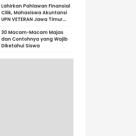
Lahirkan Pahlawan Finansial
Cilik, Mahasiswa Akuntansi
UPN VETERAN Jawa Timur
Bekali Siswa SD Al-Amin
30 Macam-Macam Majas
Dengan Literasi Keuangan
dan Contohnya yang Wajib
Sejak Dini
Diketahui Siswa