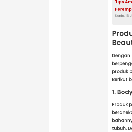
Tips Am
Perempu
Senin, 16 
Prod
Beaut
Dengan 
berpeng
produk b
Berikut 
1. Bod
Produk p
beranek
bahannya
tubuh. D