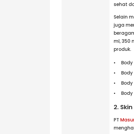
sehat da
Selain 
juga me
beragam.
ml, 350 
produk.
Body 
Body
Body
Body
2. Ski
PT
Masu
menghad