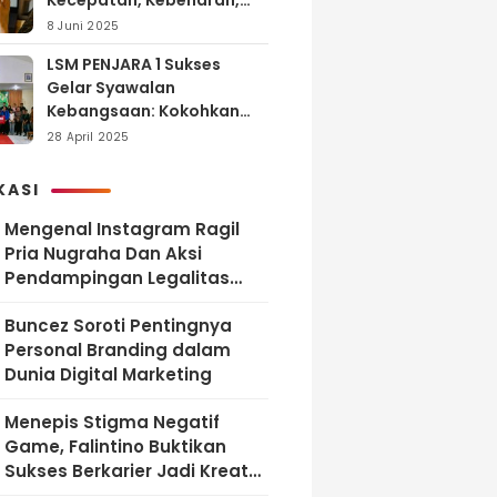
Kecepatan, Kebenaran,
dan Tanggung Jawab
8 Juni 2025
LSM PENJARA 1 Sukses
Gelar Syawalan
Kebangsaan: Kokohkan
Tekad Melawan Korupsi
28 April 2025
dan Membangun
Indonesia Berintegritas
KASI
Mengenal Instagram Ragil
Pria Nugraha Dan Aksi
Pendampingan Legalitas
UMKM Bekasi
‎Buncez Soroti Pentingnya
Personal Branding dalam
Dunia Digital Marketing
Menepis Stigma Negatif
Game, Falintino Buktikan
Sukses Berkarier Jadi Kreator
Free Fire