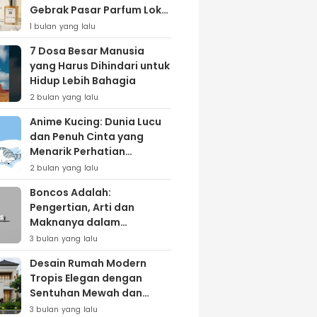
Gebrak Pasar Parfum Lokal
Lewat Varian ‘Daily Bliss’
1 bulan yang lalu
7 Dosa Besar Manusia
yang Harus Dihindari untuk
Hidup Lebih Bahagia
2 bulan yang lalu
Anime Kucing: Dunia Lucu
dan Penuh Cinta yang
Menarik Perhatian
Penggemar
2 bulan yang lalu
Boncos Adalah:
Pengertian, Arti dan
Maknanya dalam
Kehidupan Sehari-hari
3 bulan yang lalu
Desain Rumah Modern
Tropis Elegan dengan
Sentuhan Mewah dan
Natural
3 bulan yang lalu