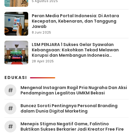
5 Agustus 2025
Peran Media Portal Indonesia: Di Antara
Kecepatan, Kebenaran, dan Tanggung
Jawab
8 Juni 2025
LSM PENJARA 1 Sukses Gelar Syawalan
Kebangsaan: Kokohkan Tekad Melawan
Korupsi dan Membangun Indonesia
Berintegritas
28 April 2025
EDUKASI
Mengenal Instagram Ragil Pria Nugraha Dan Aksi
#
Pendampingan Legalitas UMKM Bekasi
‎Buncez Soroti Pentingnya Personal Branding
#
dalam Dunia Digital Marketing
Menepis Stigma Negatif Game, Falintino
#
Buktikan Sukses Berkarier Jadi Kreator Free Fire