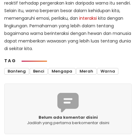
reaktif terhadap pergerakan kain daripada warna itu sendiri.
Selain itu, warna berperan besar dalam kehidupan kita,
memengaruhi emosi, perilaku, dan
interaksi
kita dengan
lingkungan. Pemahaman yang lebih dalam tentang
bagaimana warna berinteraksi dengan hewan dan manusia
dapat memberikan wawasan yang lebih luas tentang dunia
di sekitar kita.
TAG
Banteng
Benci
Mengapa
Merah
Warna
Belum ada komentar disini
Jadilah yang pertama berkomentar disini