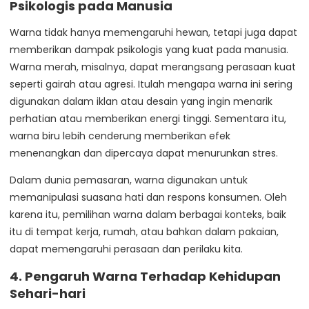
Psikologis pada Manusia
Warna tidak hanya memengaruhi hewan, tetapi juga dapat
memberikan dampak psikologis yang kuat pada manusia.
Warna merah, misalnya, dapat merangsang perasaan kuat
seperti gairah atau agresi. Itulah mengapa warna ini sering
digunakan dalam iklan atau desain yang ingin menarik
perhatian atau memberikan energi tinggi. Sementara itu,
warna biru lebih cenderung memberikan efek
menenangkan dan dipercaya dapat menurunkan stres.
Dalam dunia pemasaran, warna digunakan untuk
memanipulasi suasana hati dan respons konsumen. Oleh
karena itu, pemilihan warna dalam berbagai konteks, baik
itu di tempat kerja, rumah, atau bahkan dalam pakaian,
dapat memengaruhi perasaan dan perilaku kita.
4.
Pengaruh Warna Terhadap Kehidupan
Sehari-hari