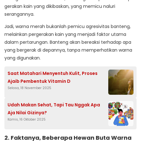
gerakan kain yang dikibaskan, yang memicu naluri
serangannya.
Jadi, warna merah bukanlah pemicu agresivitas banteng,
melainkan pergerakan kain yang menjadi faktor utama
dalam pertarungan. Banteng akan bereaksi terhadap apa
yang bergerak di depannya, tanpa memperhatikan warna
yang digunakan.
Saat Matahari Menyentuh Kulit, Proses
Ajaib Pembentuk Vitamin D
Selasa, 18 November 2025
Udah Makan Sehat, Tapi Tau Nggak Apa
Aja Nilai Gizinya?
Kamis, 16 Oktober 2025
2.
Faktanya, Beberapa Hewan Buta Warna