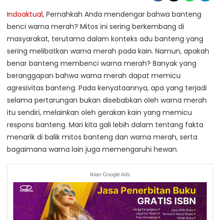
Indoaktual
, Pernahkah Anda mendengar bahwa banteng
benci warna merah? Mitos ini sering berkembang di
masyarakat, terutama dalam konteks adu banteng yang
sering melibatkan warna merah pada kain. Namun, apakah
benar banteng membenci warna merah? Banyak yang
beranggapan bahwa warna merah dapat memicu
agresivitas banteng. Pada kenyataannya, apa yang terjadi
selama pertarungan bukan disebabkan oleh warna merah
itu sendiri, melainkan oleh gerakan kain yang memicu
respons banteng. Mari kita gali lebih dalam tentang fakta
menarik di balik mitos banteng dan warna merah, serta
bagaimana warna lain juga memengaruhi hewan.
Iklan Google Ads