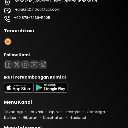
Indoaktual, Jakarta Pusat, Jakarta, Indonesia
redaksi@indoaktual.com
+62 878-7236-5005
Terverifikasi
Follow Kami
Ikuti Perkembangan Kami di
Menu Kanal
Teknologi
Edukasi
Opini
Lifestyle
Olahraga
Kuliner
Hiburan
Kesehatan
Nasional
Menu Informasi