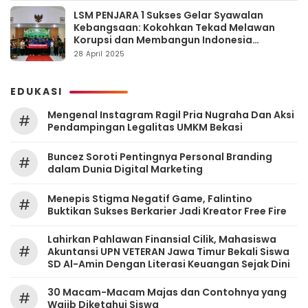
LSM PENJARA 1 Sukses Gelar Syawalan
Kebangsaan: Kokohkan Tekad Melawan
Korupsi dan Membangun Indonesia
Berintegritas
28 April 2025
EDUKASI
Mengenal Instagram Ragil Pria Nugraha Dan Aksi
#
Pendampingan Legalitas UMKM Bekasi
‎Buncez Soroti Pentingnya Personal Branding
#
dalam Dunia Digital Marketing
Menepis Stigma Negatif Game, Falintino
#
Buktikan Sukses Berkarier Jadi Kreator Free Fire
Lahirkan Pahlawan Finansial Cilik, Mahasiswa
#
Akuntansi UPN VETERAN Jawa Timur Bekali Siswa
SD Al-Amin Dengan Literasi Keuangan Sejak Dini
30 Macam-Macam Majas dan Contohnya yang
#
Wajib Diketahui Siswa