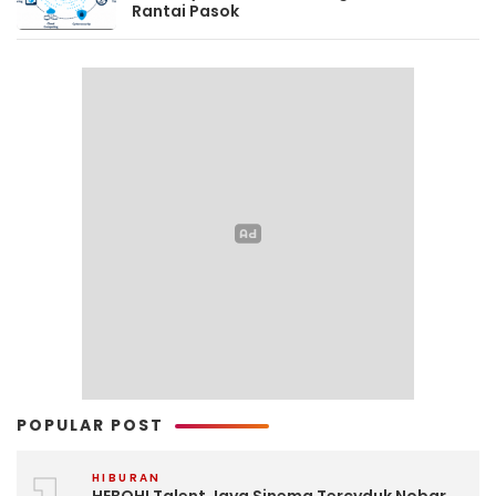
Rantai Pasok
POPULAR POST
HIBURAN
HEBOH! Talent Jaya Sinema Tercyduk Nobar