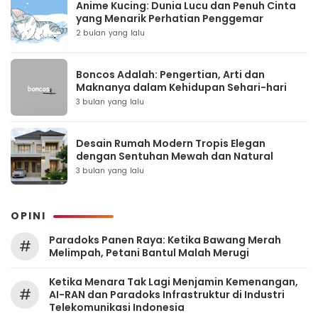
Anime Kucing: Dunia Lucu dan Penuh Cinta
yang Menarik Perhatian Penggemar
2 bulan yang lalu
Boncos Adalah: Pengertian, Arti dan
Maknanya dalam Kehidupan Sehari-hari
3 bulan yang lalu
Desain Rumah Modern Tropis Elegan
dengan Sentuhan Mewah dan Natural
3 bulan yang lalu
OPINI
Paradoks Panen Raya: Ketika Bawang Merah
#
Melimpah, Petani Bantul Malah Merugi
Ketika Menara Tak Lagi Menjamin Kemenangan,
#
AI-RAN dan Paradoks Infrastruktur di Industri
Telekomunikasi Indonesia