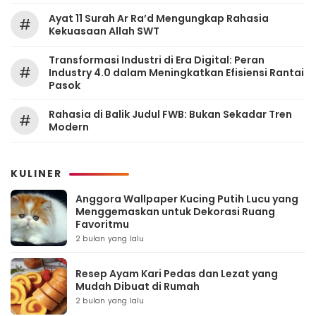
Ayat 11 Surah Ar Ra’d Mengungkap Rahasia
#
Kekuasaan Allah SWT
Transformasi Industri di Era Digital: Peran
#
Industry 4.0 dalam Meningkatkan Efisiensi Rantai
Pasok
Rahasia di Balik Judul FWB: Bukan Sekadar Tren
#
Modern
KULINER
Anggora Wallpaper Kucing Putih Lucu yang
Menggemaskan untuk Dekorasi Ruang
Favoritmu
2 bulan yang lalu
Resep Ayam Kari Pedas dan Lezat yang
Mudah Dibuat di Rumah
2 bulan yang lalu