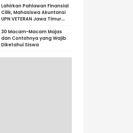
Lahirkan Pahlawan Finansial
Cilik, Mahasiswa Akuntansi
UPN VETERAN Jawa Timur
Bekali Siswa SD Al-Amin
30 Macam-Macam Majas
Dengan Literasi Keuangan
dan Contohnya yang Wajib
Sejak Dini
Diketahui Siswa