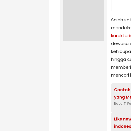
Salah sa
mendekat
karakteri
dewasa s
kehidupan
hingga ca
memberik
mencari 
Contoh 
yang Me
Rabu, 11 F
Like ne
indones