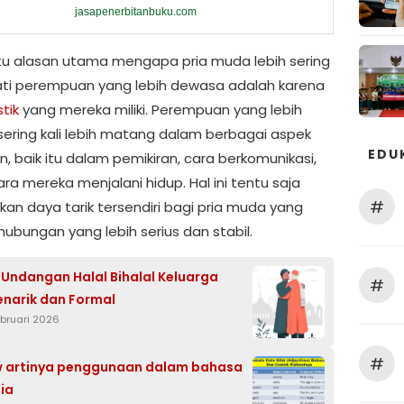
jasapenerbitanbuku.com
tu alasan utama mengapa pria muda lebih sering
i perempuan yang lebih dewasa adalah karena
stik
yang mereka miliki. Perempuan yang lebih
ering kali lebih matang dalam berbagai aspek
EDU
, baik itu dalam pemikiran, cara berkomunikasi,
ra mereka menjalani hidup. Hal ini tentu saja
#
an daya tarik tersendiri bagi pria muda yang
hubungan yang lebih serius dan stabil.
Undangan Halal Bihalal Keluarga
#
narik dan Formal
ebruari 2026
#
w artinya penggunaan dalam bahasa
ia