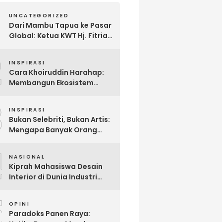
UNCATEGORIZED
Dari Mambu Tapua ke Pasar
Global: Ketua KWT Hj. Fitria
Kirim Sampel Gula Semut
2
kepada Calon Pembeli Luar
INSPIRASI
Negeri
Cara Khoiruddin Harahap:
Membangun Ekosistem
“Naik Bersama, Tumbuh
3
Bersama” di Dunia Kreator
INSPIRASI
Digital
Bukan Selebriti, Bukan Artis:
Mengapa Banyak Orang
Menonton Inijayaq?
4
NASIONAL
Kiprah Mahasiswa Desain
Interior di Dunia Industri
melalui Program Magang
5
OPINI
Paradoks Panen Raya: