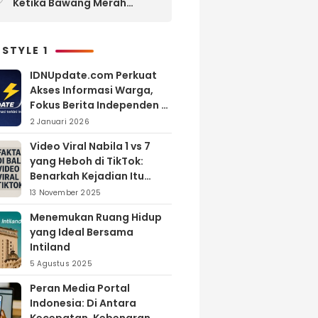
Ketika Bawang Merah
Melimpah, Petani Bantul
Malah Merugi
 STYLE 1
IDNUpdate.com Perkuat
Akses Informasi Warga,
Fokus Berita Independen di
Kabupaten Banyuasin
2 Januari 2026
Video Viral Nabila 1 vs 7
yang Heboh di TikTok:
Benarkah Kejadian Itu
Nyata?
13 November 2025
Menemukan Ruang Hidup
yang Ideal Bersama
Intiland
5 Agustus 2025
Peran Media Portal
Indonesia: Di Antara