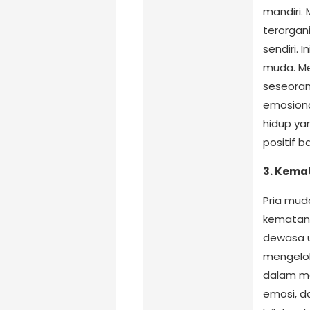
mandiri.
terorgan
sendiri. 
muda. Me
seseorang
emosiona
hidup ya
positif b
3. Kema
Pria mud
kematang
dewasa 
mengelol
dalam me
emosi, d