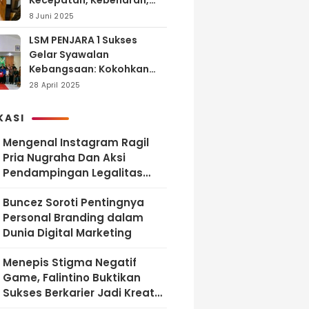
Kecepatan, Kebenaran,
dan Tanggung Jawab
8 Juni 2025
LSM PENJARA 1 Sukses
Gelar Syawalan
Kebangsaan: Kokohkan
Tekad Melawan Korupsi
28 April 2025
dan Membangun
Indonesia Berintegritas
KASI
Mengenal Instagram Ragil
Pria Nugraha Dan Aksi
Pendampingan Legalitas
UMKM Bekasi
‎Buncez Soroti Pentingnya
Personal Branding dalam
Dunia Digital Marketing
Menepis Stigma Negatif
Game, Falintino Buktikan
Sukses Berkarier Jadi Kreator
Free Fire