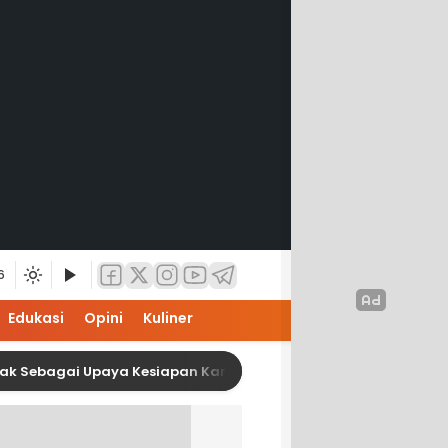
6
Edukasi
Opini
Kuliner
 Upaya Kesiapan Karier Mahasiswa Interior ISI Surakarta