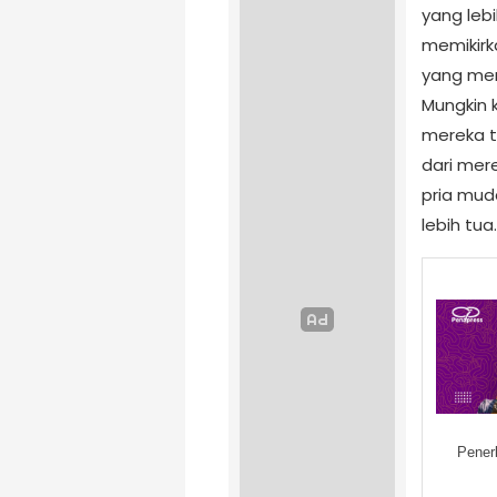
yang leb
memikirk
yang mer
Mungkin
mereka t
dari mer
pria mud
lebih tua.
Pener