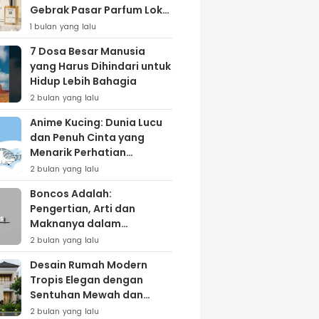
Gebrak Pasar Parfum Lokal
Lewat Varian ‘Daily Bliss’
1 bulan yang lalu
7 Dosa Besar Manusia
yang Harus Dihindari untuk
Hidup Lebih Bahagia
2 bulan yang lalu
Anime Kucing: Dunia Lucu
dan Penuh Cinta yang
Menarik Perhatian
Penggemar
2 bulan yang lalu
Boncos Adalah:
Pengertian, Arti dan
Maknanya dalam
Kehidupan Sehari-hari
2 bulan yang lalu
Desain Rumah Modern
Tropis Elegan dengan
Sentuhan Mewah dan
Natural
2 bulan yang lalu