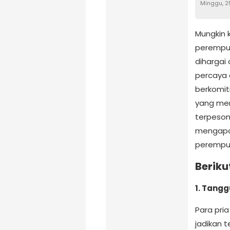
Minggu, 2
Mungkin 
perempua
dihargai 
percaya 
berkomit
yang me
terpeson
mengapa 
perempu
Beriku
1. Tang
Para pri
jadikan 