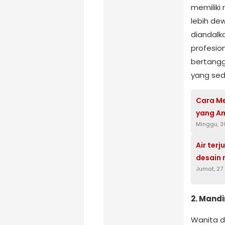
memiliki
lebih de
diandalk
profesion
bertangg
yang sed
Cara Me
yang A
Minggu, 3
Air ter
desain 
Jumat, 27
2. Mandi
Wanita d