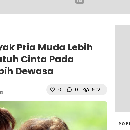
ak Pria Muda Lebih
atuh Cinta Pada
bih Dewasa
0
0
902
IB
POP