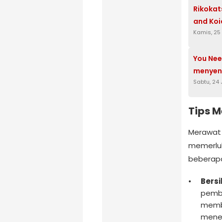
Rikokat
and Koi
Kamis, 25
You Nee
menyent
Sabtu, 24
Tips M
Merawat r
memerluk
beberapa
Bersi
pembe
membe
menem