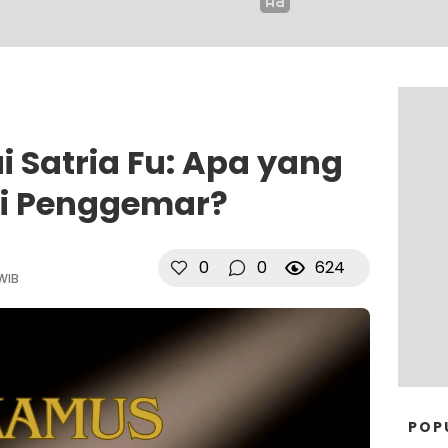
 Satria Fu: Apa yang
ui Penggemar?
0
0
624
 WIB
POP