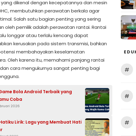
u, yang dikenal dengan kecepatannya dan mesin
OHC, membutuhkan perawatan berkala agar
timal. Salah satu bagian penting yang sering
an oleh pemilik adalah perawatan rantai. Rantai
lalu longgar atau terlalu kencang dapat
kan kerusakan pada sistem transmisi, bahkan
rpotensi membahayakan keselamatan
EDU
ra. Oleh karena itu, memahami panjang rantai
u dan cara mengukurnya sangat penting bagi
#
engguna.
Game Bola Android Terbaik yang
#
Kamu Coba
ebruari 2026
#
Hatiku Lirik: Lagu yang Membuat Hati
r