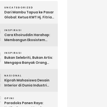
UNCATEGORIZED
Dari Mambu Tapua ke Pasar
Global: Ketua KWT Hj. Fitria
Kirim Sampel Gula Semut
2
kepada Calon Pembeli Luar
INSPIRASI
Negeri
Cara Khoiruddin Harahap:
Membangun Ekosistem
“Naik Bersama, Tumbuh
3
Bersama” di Dunia Kreator
INSPIRASI
Digital
Bukan Selebriti, Bukan Artis:
Mengapa Banyak Orang
Menonton Inijayaq?
4
NASIONAL
Kiprah Mahasiswa Desain
Interior di Dunia Industri
melalui Program Magang
5
OPINI
Paradoks Panen Raya: