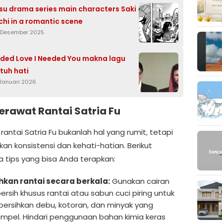
su drama series main characters Saki
chi in a romantic scene
 Desember 2025
ded Love I Needed You makna lagu
uh hati
 Januari 2026
erawat Rantai Satria Fu
antai Satria Fu bukanlah hal yang rumit, tetapi
an konsistensi dan kehati-hatian. Berikut
 tips yang bisa Anda terapkan:
hkan rantai secara berkala:
Gunakan cairan
rsih khusus rantai atau sabun cuci piring untuk
rsihkan debu, kotoran, dan minyak yang
pel. Hindari penggunaan bahan kimia keras