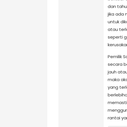
dan tahu
jika ada
untuk di
atau ter
seperti g
kerusaka
Pemilik 
secara b
jauh atau
maka akan
yang ter
berlebih
memastik
mengguna
rantai ya