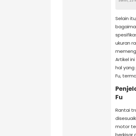
Senin, 23
Selain it
bagaiman
spesifik
ukuran r
memengar
Artikel 
hal yang 
Fu, term
Penjel
Fu
Rantai t
disesuai
motor te
berkisar