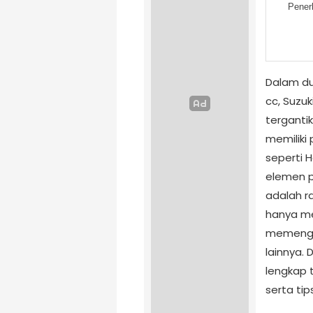
Pener
Dalam du
cc, Suzuk
terganti
memiliki
seperti 
elemen p
adalah ra
hanya me
memengar
lainnya. 
lengkap 
serta ti