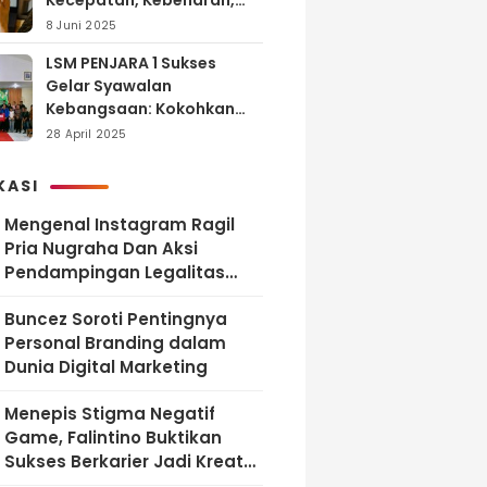
Kecepatan, Kebenaran,
dan Tanggung Jawab
8 Juni 2025
LSM PENJARA 1 Sukses
Gelar Syawalan
Kebangsaan: Kokohkan
Tekad Melawan Korupsi
28 April 2025
dan Membangun
Indonesia Berintegritas
KASI
Mengenal Instagram Ragil
Pria Nugraha Dan Aksi
Pendampingan Legalitas
UMKM Bekasi
‎Buncez Soroti Pentingnya
Personal Branding dalam
Dunia Digital Marketing
Menepis Stigma Negatif
Game, Falintino Buktikan
Sukses Berkarier Jadi Kreator
Free Fire