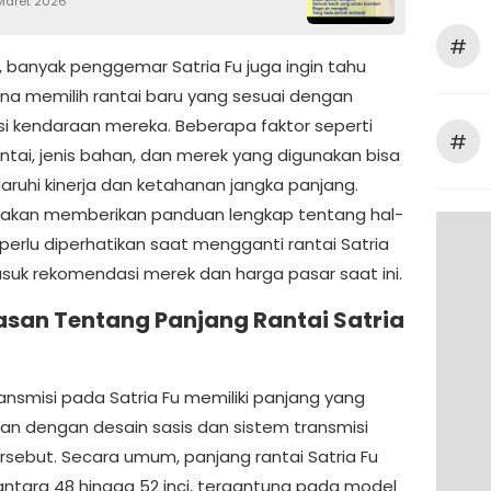
 Maret 2026
#
u, banyak penggemar Satria Fu juga ingin tahu
a memilih rantai baru yang sesuai dengan
asi kendaraan mereka. Beberapa faktor seperti
#
antai, jenis bahan, dan merek yang digunakan bisa
uhi kinerja dan ketahanan jangka panjang.
ini akan memberikan panduan lengkap tentang hal-
perlu diperhatikan saat mengganti rantai Satria
asuk rekomendasi merek dan harga pasar saat ini.
asan Tentang Panjang Rantai Satria
ransmisi pada Satria Fu memiliki panjang yang
kan dengan desain sasis dan sistem transmisi
rsebut. Secara umum, panjang rantai Satria Fu
 antara 48 hingga 52 inci, tergantung pada model