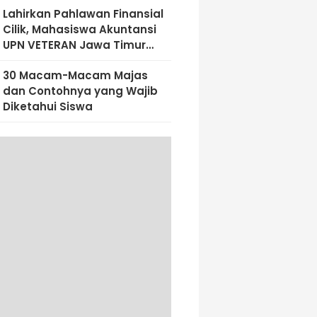
Lahirkan Pahlawan Finansial
Cilik, Mahasiswa Akuntansi
UPN VETERAN Jawa Timur
Bekali Siswa SD Al-Amin
30 Macam-Macam Majas
Dengan Literasi Keuangan
dan Contohnya yang Wajib
Sejak Dini
Diketahui Siswa