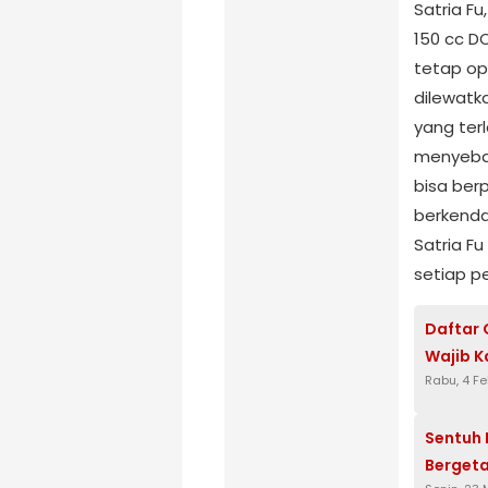
Satria F
150 cc D
tetap op
dilewatk
yang ter
menyebab
bisa be
berkenda
Satria F
setiap p
Daftar 
Wajib 
Rabu, 4 F
Sentuh 
Bergeta