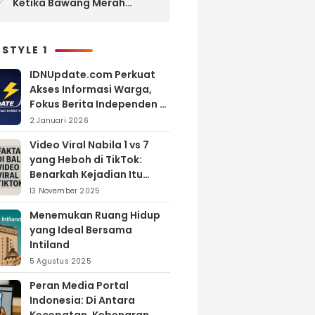
Ketika Bawang Merah
Melimpah, Petani Bantul
Malah Merugi
 STYLE 1
IDNUpdate.com Perkuat
Akses Informasi Warga,
Fokus Berita Independen di
Kabupaten Banyuasin
2 Januari 2026
Video Viral Nabila 1 vs 7
yang Heboh di TikTok:
Benarkah Kejadian Itu
Nyata?
13 November 2025
Menemukan Ruang Hidup
yang Ideal Bersama
Intiland
5 Agustus 2025
Peran Media Portal
Indonesia: Di Antara