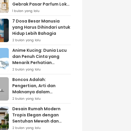
Gebrak Pasar Parfum Lokal
Lewat Varian ‘Daily Bliss’
1 bulan yang lalu
7 Dosa Besar Manusia
yang Harus Dihindari untuk
Hidup Lebih Bahagia
2 bulan yang lalu
Anime Kucing: Dunia Lucu
dan Penuh Cinta yang
Menarik Perhatian
Penggemar
2 bulan yang lalu
Boncos Adalah:
Pengertian, Arti dan
Maknanya dalam
Kehidupan Sehari-hari
2 bulan yang lalu
Desain Rumah Modern
Tropis Elegan dengan
Sentuhan Mewah dan
Natural
2 bulan yang lalu