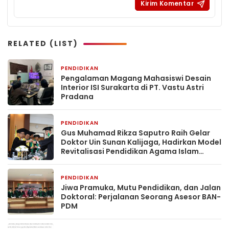
RELATED (LIST)
PENDIDIKAN
2 minggu yang lalu
Pengalaman Magang Mahasiswi Desain
Interior ISI Surakarta di PT. Vastu Astri
Pradana
PENDIDIKAN
1 bulan yang lalu
Gus Muhamad Rikza Saputro Raih Gelar
Doktor Uin Sunan Kalijaga, Hadirkan Model
Revitalisasi Pendidikan Agama Islam
Berbasis Budaya Pesantren
PENDIDIKAN
2 bulan yang lalu
Jiwa Pramuka, Mutu Pendidikan, dan Jalan
Doktoral: Perjalanan Seorang Asesor BAN-
PDM