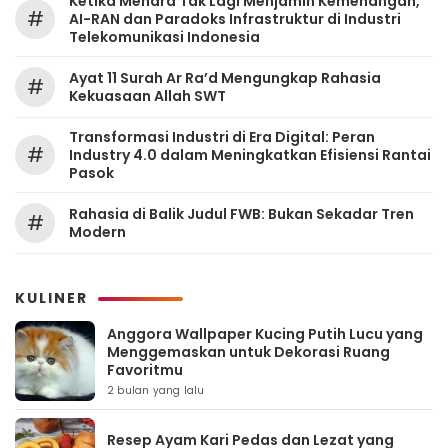
Ketika Menara Tak Lagi Menjamin Kemenangan,
#
AI-RAN dan Paradoks Infrastruktur di Industri
Telekomunikasi Indonesia
Ayat 11 Surah Ar Ra’d Mengungkap Rahasia
#
Kekuasaan Allah SWT
Transformasi Industri di Era Digital: Peran
#
Industry 4.0 dalam Meningkatkan Efisiensi Rantai
Pasok
Rahasia di Balik Judul FWB: Bukan Sekadar Tren
#
Modern
KULINER
Anggora Wallpaper Kucing Putih Lucu yang
Menggemaskan untuk Dekorasi Ruang
Favoritmu
2 bulan yang lalu
Resep Ayam Kari Pedas dan Lezat yang