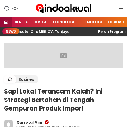
Indonesia Aktual
Indoaktual
BERITA
BERITA
TEKNOLOGI
TEKNOLOGI
EDUKASI
NEWS
sin Router Cnc Milik CV. Tanjaya
Peran Program Mahas
Busines
Sapi Lokal Terancam Kalah? Ini
Strategi Bertahan di Tengah
Gempuran Produk Impor!
Qurrotul Aini
Rabu, 26 November 2025 - 09:42 WIB