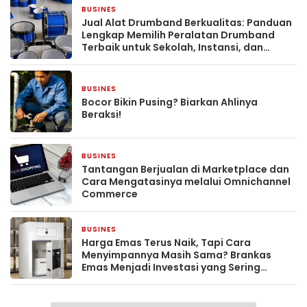
BUSINES
2 hari yang lalu
Jual Alat Drumband Berkualitas: Panduan
Lengkap Memilih Peralatan Drumband
Terbaik untuk Sekolah, Instansi, dan
Komunitas
BUSINES
3 hari yang lalu
Bocor Bikin Pusing? Biarkan Ahlinya
Beraksi!
BUSINES
1 minggu yang lalu
Tantangan Berjualan di Marketplace dan
Cara Mengatasinya melalui Omnichannel
Commerce
BUSINES
1 minggu yang lalu
Harga Emas Terus Naik, Tapi Cara
Menyimpannya Masih Sama? Brankas
Emas Menjadi Investasi yang Sering
Terlambat Disiapkan