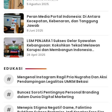
5 Agustus 2025
Peran Media Portal Indonesia: Di Antara
Kecepatan, Kebenaran, dan Tanggung
Jawab
8 Juni 2025
LSM PENJARA 1 Sukses Gelar Syawalan
Kebangsaan: Kokohkan Tekad Melawan
Korupsi dan Membangun Indonesia
Berintegritas
28 April 2025
EDUKASI
Mengenal Instagram Ragil Pria Nugraha Dan Aksi
#
Pendampingan Legalitas UMKM Bekasi
‎Buncez Soroti Pentingnya Personal Branding
#
dalam Dunia Digital Marketing
Menepis Stigma Negatif Game, Falintino
#