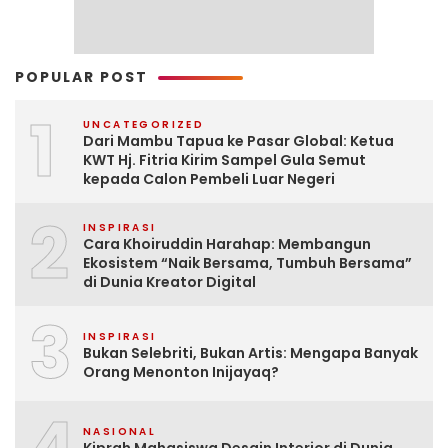
POPULAR POST
1
UNCATEGORIZED
Dari Mambu Tapua ke Pasar Global: Ketua
KWT Hj. Fitria Kirim Sampel Gula Semut
kepada Calon Pembeli Luar Negeri
2
INSPIRASI
Cara Khoiruddin Harahap: Membangun
Ekosistem “Naik Bersama, Tumbuh Bersama”
di Dunia Kreator Digital
3
INSPIRASI
Bukan Selebriti, Bukan Artis: Mengapa Banyak
Orang Menonton Inijayaq?
NASIONAL
Kiprah Mahasiswa Desain Interior di Dunia