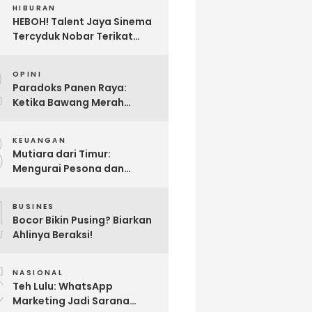
HIBURAN
HEBOH! Talent Jaya Sinema
Tercyduk Nobar Terikat
Janji di Sawangan, Larut
2
dalam Emosi Jalan Cerita
OPINI
Paradoks Panen Raya:
Ketika Bawang Merah
Melimpah, Petani Bantul
3
Malah Merugi
KEUANGAN
Mutiara dari Timur:
Mengurai Pesona dan
Pertumbuhan Investasi di
4
Maluku Utara
BUSINES
Bocor Bikin Pusing? Biarkan
Ahlinya Beraksi!
5
NASIONAL
Teh Lulu: WhatsApp
Marketing Jadi Sarana