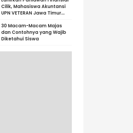
Cilik, Mahasiswa Akuntansi
UPN VETERAN Jawa Timur
Bekali Siswa SD Al-Amin
30 Macam-Macam Majas
Dengan Literasi Keuangan
dan Contohnya yang Wajib
Sejak Dini
Diketahui Siswa