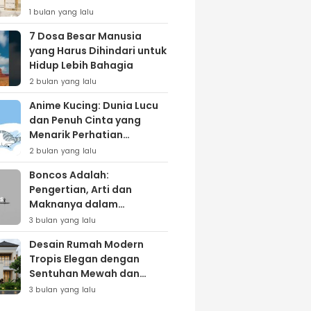
Lewat Varian ‘Daily Bliss’
1 bulan yang lalu
7 Dosa Besar Manusia
yang Harus Dihindari untuk
Hidup Lebih Bahagia
2 bulan yang lalu
Anime Kucing: Dunia Lucu
dan Penuh Cinta yang
Menarik Perhatian
Penggemar
2 bulan yang lalu
Boncos Adalah:
Pengertian, Arti dan
Maknanya dalam
Kehidupan Sehari-hari
3 bulan yang lalu
Desain Rumah Modern
Tropis Elegan dengan
Sentuhan Mewah dan
Natural
3 bulan yang lalu