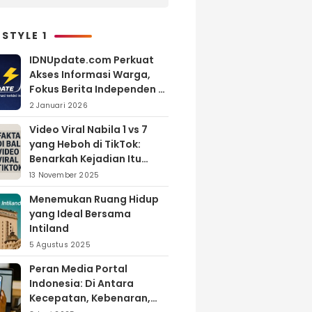
Efektif Membangun
Kepercayaan Calon Jamaah
Umroh
 STYLE 1
IDNUpdate.com Perkuat
Akses Informasi Warga,
Fokus Berita Independen di
Kabupaten Banyuasin
2 Januari 2026
Video Viral Nabila 1 vs 7
yang Heboh di TikTok:
Benarkah Kejadian Itu
Nyata?
13 November 2025
Menemukan Ruang Hidup
yang Ideal Bersama
Intiland
5 Agustus 2025
Peran Media Portal
Indonesia: Di Antara
Kecepatan, Kebenaran,