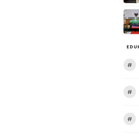
EDU
#
#
#