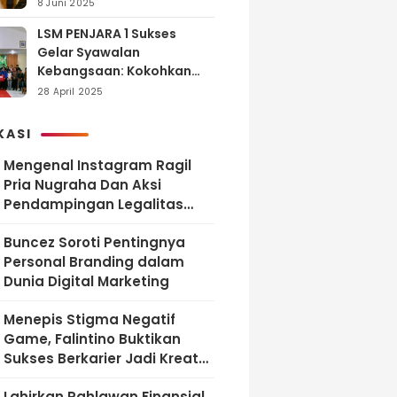
dan Tanggung Jawab
8 Juni 2025
LSM PENJARA 1 Sukses
Gelar Syawalan
Kebangsaan: Kokohkan
Tekad Melawan Korupsi
28 April 2025
dan Membangun
Indonesia Berintegritas
KASI
Mengenal Instagram Ragil
Pria Nugraha Dan Aksi
Pendampingan Legalitas
UMKM Bekasi
‎Buncez Soroti Pentingnya
Personal Branding dalam
Dunia Digital Marketing
Menepis Stigma Negatif
Game, Falintino Buktikan
Sukses Berkarier Jadi Kreator
Free Fire
Lahirkan Pahlawan Finansial