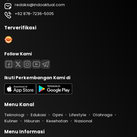
redaksi@indoaktual.com
+62 878-7236-5005
Terverifikasi
Follow Kami
Ikuti Perkembangan Kami di
Menu Kanal
Teknologi
Edukasi
Opini
Lifestyle
Olahraga
Kuliner
Hiburan
Kesehatan
Nasional
Menu Informasi