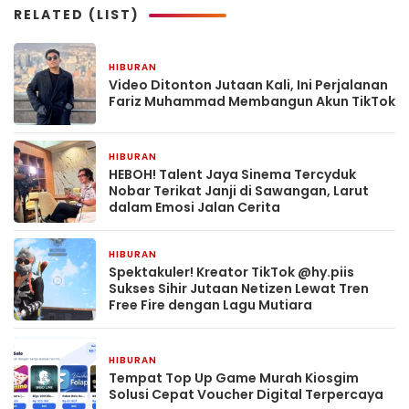
RELATED (LIST)
HIBURAN
2 hari yang lalu
Video Ditonton Jutaan Kali, Ini Perjalanan
Fariz Muhammad Membangun Akun TikTok
HIBURAN
4 hari yang lalu
HEBOH! Talent Jaya Sinema Tercyduk
Nobar Terikat Janji di Sawangan, Larut
dalam Emosi Jalan Cerita
HIBURAN
3 minggu yang lalu
Spektakuler! Kreator TikTok @hy.piis
Sukses Sihir Jutaan Netizen Lewat Tren
Free Fire dengan Lagu Mutiara
HIBURAN
1 bulan yang lalu
Tempat Top Up Game Murah Kiosgim
Solusi Cepat Voucher Digital Terpercaya