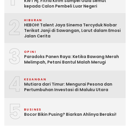
KWT Hj. Fitria Kirim Sampel Gula Semut
kepada Calon Pembeli Luar Negeri
2
HIBURAN
HEBOH! Talent Jaya Sinema Tercyduk Nobar
Terikat Janji di Sawangan, Larut dalam Emosi
Jalan Cerita
3
OPINI
Paradoks Panen Raya: Ketika Bawang Merah
Melimpah, Petani Bantul Malah Merugi
4
KEUANGAN
Mutiara dari Timur: Mengurai Pesona dan
Pertumbuhan Investasi di Maluku Utara
5
BUSINES
Bocor Bikin Pusing? Biarkan Ahlinya Beraksi!