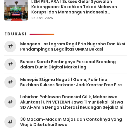
LSM PENJARA 1 Sukses Gelar Syawalan
Kebangsaan: Kokohkan Tekad Melawan
Korupsi dan Membangun Indonesia
Berintegritas
28 April 2025
EDUKASI
Mengenal Instagram Ragil Pria Nugraha Dan Aksi
#
Pendampingan Legalitas UMKM Bekasi
‎Buncez Soroti Pentingnya Personal Branding
#
dalam Dunia Digital Marketing
Menepis Stigma Negatif Game, Falintino
#
Buktikan Sukses Berkarier Jadi Kreator Free Fire
Lahirkan Pahlawan Finansial Cilik, Mahasiswa
#
Akuntansi UPN VETERAN Jawa Timur Bekali Siswa
SD Al-Amin Dengan Literasi Keuangan Sejak Dini
30 Macam-Macam Majas dan Contohnya yang
#
Wajib Diketahui Siswa