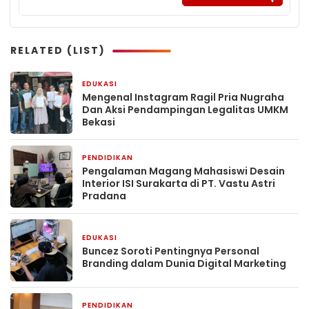
RELATED (LIST)
EDUKASI
2 minggu yang lalu
Mengenal Instagram Ragil Pria Nugraha
Dan Aksi Pendampingan Legalitas UMKM
Bekasi
PENDIDIKAN
2 minggu yang lalu
Pengalaman Magang Mahasiswi Desain
Interior ISI Surakarta di PT. Vastu Astri
Pradana
EDUKASI
1 bulan yang lalu
‎Buncez Soroti Pentingnya Personal
Branding dalam Dunia Digital Marketing
PENDIDIKAN
1 bulan yang lalu