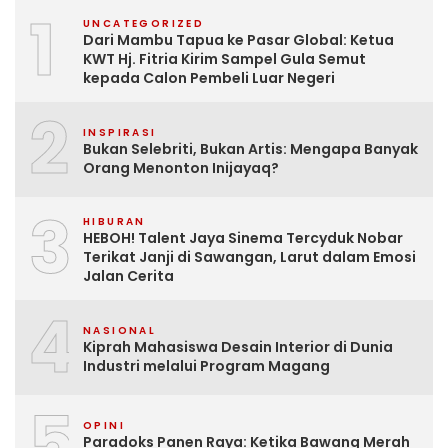
1
UNCATEGORIZED
Dari Mambu Tapua ke Pasar Global: Ketua
KWT Hj. Fitria Kirim Sampel Gula Semut
kepada Calon Pembeli Luar Negeri
2
INSPIRASI
Bukan Selebriti, Bukan Artis: Mengapa Banyak
Orang Menonton Inijayaq?
3
HIBURAN
HEBOH! Talent Jaya Sinema Tercyduk Nobar
Terikat Janji di Sawangan, Larut dalam Emosi
Jalan Cerita
4
NASIONAL
Kiprah Mahasiswa Desain Interior di Dunia
Industri melalui Program Magang
5
OPINI
Paradoks Panen Raya: Ketika Bawang Merah