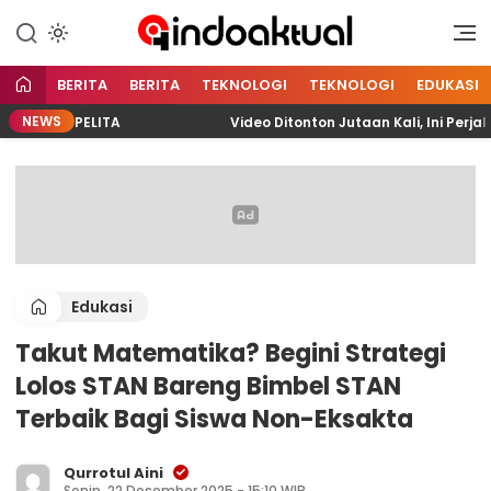
Indonesia Aktual
Indoaktual
BERITA
BERITA
TEKNOLOGI
TEKNOLOGI
EDUKASI
NEWS
ndo PELITA
Video Ditonton Jutaan Kali, Ini Perjalan
Edukasi
Takut Matematika? Begini Strategi
Lolos STAN Bareng Bimbel STAN
Terbaik Bagi Siswa Non-Eksakta
Qurrotul Aini
Senin, 22 Desember 2025 - 15:10 WIB