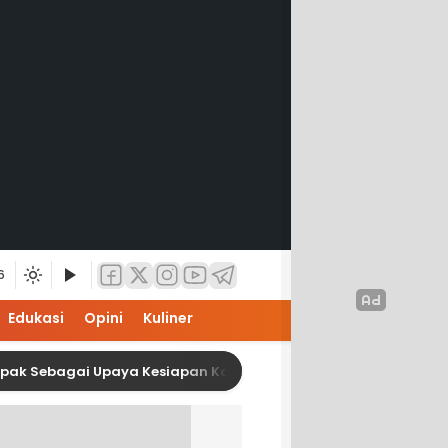
6
Edukasi
Opini
Kuliner
i Upaya Kesiapan Karier Mahasiswa Interior ISI Surakarta