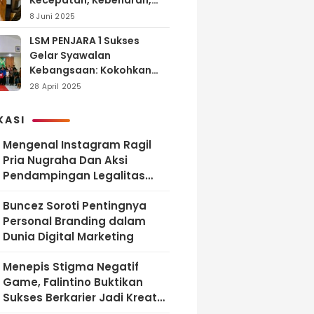
Kecepatan, Kebenaran,
dan Tanggung Jawab
8 Juni 2025
LSM PENJARA 1 Sukses
Gelar Syawalan
Kebangsaan: Kokohkan
Tekad Melawan Korupsi
28 April 2025
dan Membangun
Indonesia Berintegritas
KASI
Mengenal Instagram Ragil
Pria Nugraha Dan Aksi
Pendampingan Legalitas
UMKM Bekasi
‎Buncez Soroti Pentingnya
Personal Branding dalam
Dunia Digital Marketing
Menepis Stigma Negatif
Game, Falintino Buktikan
Sukses Berkarier Jadi Kreator
Free Fire