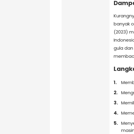
Dampa
Kurangny
banyak o
(2023) m
Indonesi
gula dan
membaca
Langk
Memba
Mengu
Memil
Memen
Menye
masi