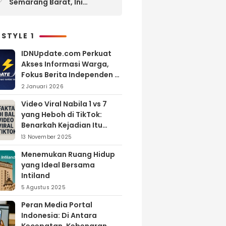
Semarang Barat, Ini
Layanan yang Ditawarkan
 STYLE 1
IDNUpdate.com Perkuat
Akses Informasi Warga,
Fokus Berita Independen di
Kabupaten Banyuasin
2 Januari 2026
Video Viral Nabila 1 vs 7
yang Heboh di TikTok:
Benarkah Kejadian Itu
Nyata?
13 November 2025
Menemukan Ruang Hidup
yang Ideal Bersama
Intiland
5 Agustus 2025
Peran Media Portal
Indonesia: Di Antara