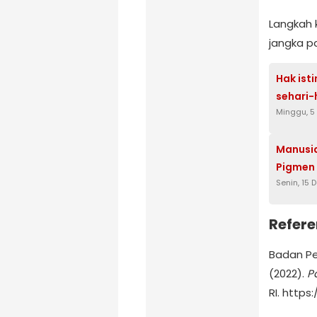
Langkah 
jangka p
Hak is
sehari-
Minggu, 5 
Manusia
Pigmen
Senin, 15
Refere
Badan Pe
(2022).
P
RI. http