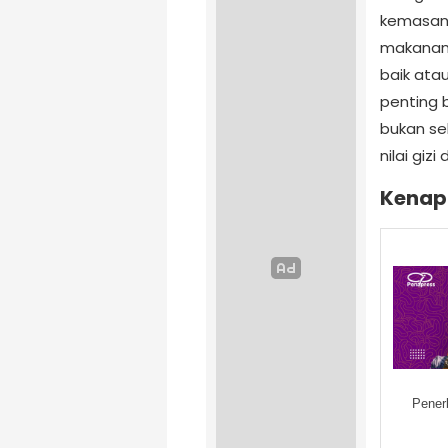
kemasann
makanan 
baik atau
penting 
bukan se
nilai giz
Kenapa
Pener