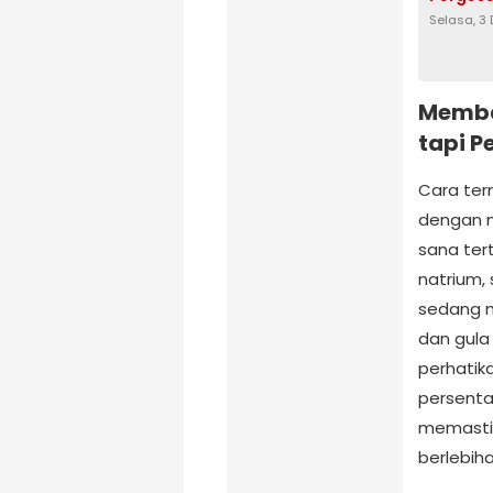
Selasa, 3
Memba
tapi P
Cara ter
dengan m
sana tert
natrium, 
sedang m
dan gula 
perhatika
persenta
memastik
berlebiha