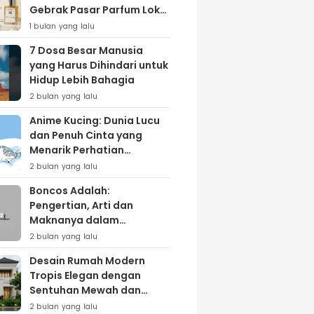
Gebrak Pasar Parfum Lokal
Lewat Varian ‘Daily Bliss’
1 bulan yang lalu
7 Dosa Besar Manusia
yang Harus Dihindari untuk
Hidup Lebih Bahagia
2 bulan yang lalu
Anime Kucing: Dunia Lucu
dan Penuh Cinta yang
Menarik Perhatian
Penggemar
2 bulan yang lalu
Boncos Adalah:
Pengertian, Arti dan
Maknanya dalam
Kehidupan Sehari-hari
2 bulan yang lalu
Desain Rumah Modern
Tropis Elegan dengan
Sentuhan Mewah dan
Natural
2 bulan yang lalu