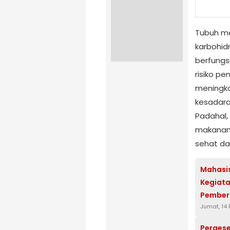
Tubuh me
karbohidr
berfungsi
risiko pe
meningka
kesadara
Padahal,
makanan,
sehat da
Mahasi
Kegiat
Pember
Jumat, 14 
Pergese