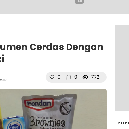
nsumen Cerdas Dengan
i
0
0
772
 WIB
POP