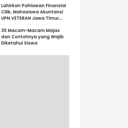
Lahirkan Pahlawan Finansial
Cilik, Mahasiswa Akuntansi
UPN VETERAN Jawa Timur
Bekali Siswa SD Al-Amin
30 Macam-Macam Majas
Dengan Literasi Keuangan
dan Contohnya yang Wajib
Sejak Dini
Diketahui Siswa