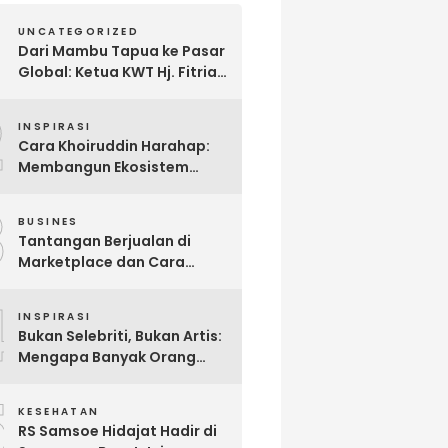
UNCATEGORIZED
Dari Mambu Tapua ke Pasar
Global: Ketua KWT Hj. Fitria
Kirim Sampel Gula Semut
2
kepada Calon Pembeli Luar
INSPIRASI
Negeri
Cara Khoiruddin Harahap:
Membangun Ekosistem
“Naik Bersama, Tumbuh
3
Bersama” di Dunia Kreator
BUSINES
Digital
Tantangan Berjualan di
Marketplace dan Cara
Mengatasinya melalui
4
Omnichannel Commerce
INSPIRASI
Bukan Selebriti, Bukan Artis:
Mengapa Banyak Orang
Menonton Inijayaq?
5
KESEHATAN
RS Samsoe Hidajat Hadir di