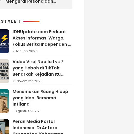
Mengurai Pesona dan
Pertumbuhan Investasi di
Maluku Utara
 STYLE 1
IDNUpdate.com Perkuat
Akses Informasi Warga,
Fokus Berita Independen di
Kabupaten Banyuasin
2 Januari 2026
Video Viral Nabila 1 vs 7
yang Heboh di TikTok:
Benarkah Kejadian Itu
Nyata?
13 November 2025
Menemukan Ruang Hidup
yang Ideal Bersama
Intiland
5 Agustus 2025
Peran Media Portal
Indonesia: Di Antara