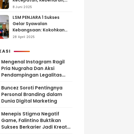
Kecepatan, Kebenaran,
dan Tanggung Jawab
8 Juni 2025
LSM PENJARA 1 Sukses
Gelar Syawalan
Kebangsaan: Kokohkan
Tekad Melawan Korupsi
28 April 2025
dan Membangun
Indonesia Berintegritas
KASI
Mengenal Instagram Ragil
Pria Nugraha Dan Aksi
Pendampingan Legalitas
UMKM Bekasi
‎Buncez Soroti Pentingnya
Personal Branding dalam
Dunia Digital Marketing
Menepis Stigma Negatif
Game, Falintino Buktikan
Sukses Berkarier Jadi Kreator
Free Fire