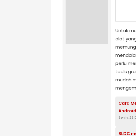
Untuk m
alat yang
memungk
mendalam
perlu me
tools gra
mudah me
mengemba
Cara M
Android
Senin, 29
BLDC m