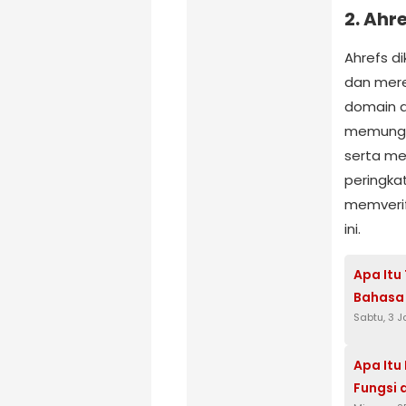
2.
Ahre
Ahrefs d
dan mere
domain a
memungki
serta me
peringka
memverif
ini.
Apa Itu
Bahasa 
Sabtu, 3 
Apa Itu
Fungsi 