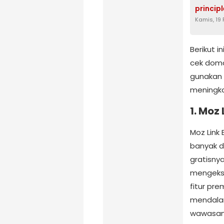
principl
Kamis, 19
Berikut i
cek doma
gunakan 
meningka
1.
Moz 
Moz Link 
banyak d
gratisnya
mengekspl
fitur pr
mendalam
wawasan 