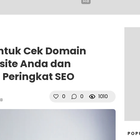
untuk Cek Domain
site Anda dan
Peringkat SEO
0
0
1010
IB
POP