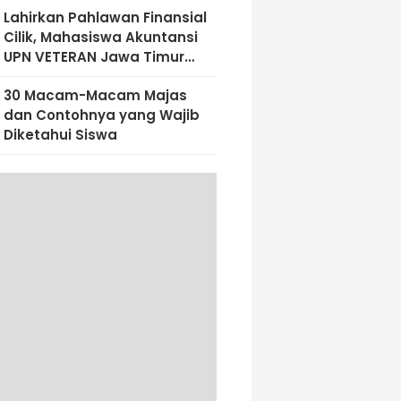
Lahirkan Pahlawan Finansial
Cilik, Mahasiswa Akuntansi
UPN VETERAN Jawa Timur
Bekali Siswa SD Al-Amin
30 Macam-Macam Majas
Dengan Literasi Keuangan
dan Contohnya yang Wajib
Sejak Dini
Diketahui Siswa