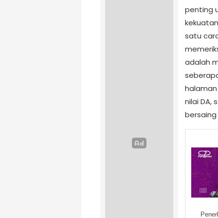
penting 
kekuatan 
satu car
memeriks
adalah m
seberapa
halaman 
nilai DA
bersaing 
Pener