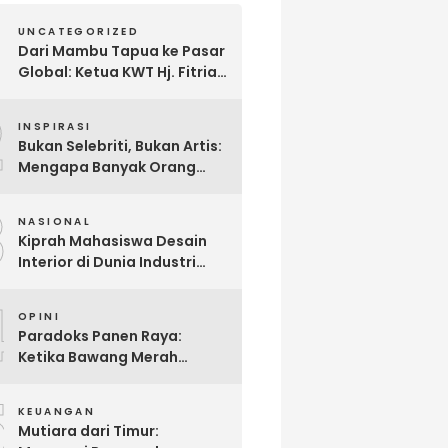
UNCATEGORIZED
Dari Mambu Tapua ke Pasar
Global: Ketua KWT Hj. Fitria
Kirim Sampel Gula Semut
2
kepada Calon Pembeli Luar
INSPIRASI
Negeri
Bukan Selebriti, Bukan Artis:
Mengapa Banyak Orang
Menonton Inijayaq?
3
NASIONAL
Kiprah Mahasiswa Desain
Interior di Dunia Industri
melalui Program Magang
4
OPINI
Paradoks Panen Raya:
Ketika Bawang Merah
Melimpah, Petani Bantul
5
Malah Merugi
KEUANGAN
Mutiara dari Timur: