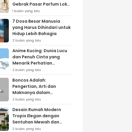
Gebrak Pasar Parfum Lokal
Lewat Varian ‘Daily Bliss’
1 bulan yang lalu
7 Dosa Besar Manusia
yang Harus Dihindari untuk
Hidup Lebih Bahagia
2 bulan yang lalu
Anime Kucing: Dunia Lucu
dan Penuh Cinta yang
Menarik Perhatian
Penggemar
2 bulan yang lalu
Boncos Adalah:
Pengertian, Arti dan
Maknanya dalam
Kehidupan Sehari-hari
2 bulan yang lalu
Desain Rumah Modern
Tropis Elegan dengan
Sentuhan Mewah dan
Natural
2 bulan yang lalu