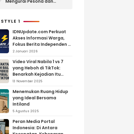
Mengurai Pesona dan
Pertumbuhan Investasi di
Maluku Utara
 STYLE 1
IDNUpdate.com Perkuat
Akses Informasi Warga,
Fokus Berita Independen di
Kabupaten Banyuasin
2 Januari 2026
Video Viral Nabila 1 vs 7
yang Heboh di TikTok:
Benarkah Kejadian Itu
Nyata?
13 November 2025
Menemukan Ruang Hidup
yang Ideal Bersama
Intiland
5 Agustus 2025
Peran Media Portal
Indonesia: Di Antara