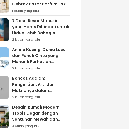
Gebrak Pasar Parfum Lokal
Lewat Varian ‘Daily Bliss’
1 bulan yang lalu
7 Dosa Besar Manusia
yang Harus Dihindari untuk
Hidup Lebih Bahagia
2 bulan yang lalu
Anime Kucing: Dunia Lucu
dan Penuh Cinta yang
Menarik Perhatian
Penggemar
2 bulan yang lalu
Boncos Adalah:
Pengertian, Arti dan
Maknanya dalam
Kehidupan Sehari-hari
2 bulan yang lalu
Desain Rumah Modern
Tropis Elegan dengan
Sentuhan Mewah dan
Natural
3 bulan yang lalu