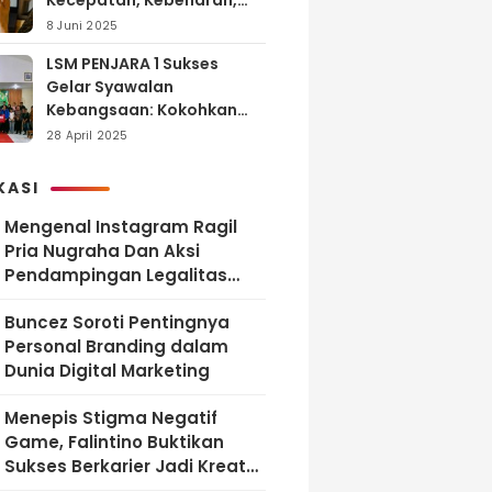
Kecepatan, Kebenaran,
dan Tanggung Jawab
8 Juni 2025
LSM PENJARA 1 Sukses
Gelar Syawalan
Kebangsaan: Kokohkan
Tekad Melawan Korupsi
28 April 2025
dan Membangun
Indonesia Berintegritas
KASI
Mengenal Instagram Ragil
Pria Nugraha Dan Aksi
Pendampingan Legalitas
UMKM Bekasi
‎Buncez Soroti Pentingnya
Personal Branding dalam
Dunia Digital Marketing
Menepis Stigma Negatif
Game, Falintino Buktikan
Sukses Berkarier Jadi Kreator
Free Fire