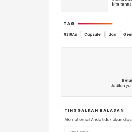
kita tentu
TAG
8216Air
Capsule’
dari
Gem
Belu
Jadilah ya
TINGGALKAN BALASAN
Alamat email Anda tidak akan dipub