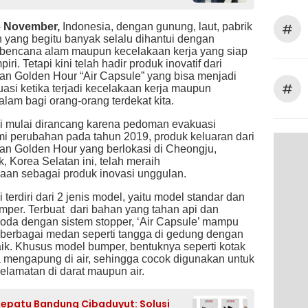
– November,
Indonesia, dengan gunung, laut, pabrik
#
 yang begitu banyak selalu dihantui dengan
 bencana alam maupun kecelakaan kerja yang siap
ri. Tetapi kini telah hadir produk inovatif dari
an Golden Hour “Air Capsule” yang bisa menjadi
#
uasi ketika terjadi kecelakaan kerja maupun
lam bagi orang-orang terdekat kita.
ni mulai dirancang karena pedoman evakuasi
i perubahan pada tahun 2019,
produk keluaran dari
an Golden Hour yang berlokasi di Cheongju,
, Korea Selatan
ini
,
telah meraih
gaan
sebagai produk inovasi unggulan.
i terdiri dari 2 jenis model, yaitu model standar dan
mper.
Terbuat dari bahan yang tahan api dan
roda dengan sistem stopper, ‘Air Capsule’ mampu
 berbagai medan seperti tangga di gedung dengan
ik.
Khusus model bumper, bentuknya seperti kotak
 mengapung di air, sehingga cocok digunakan untuk
elamatan di darat maupun air.
Sepatu Bandung Cibaduyut: Solusi