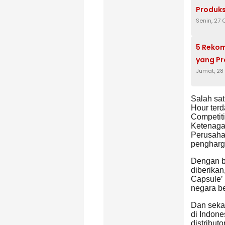
Produks
Senin, 27
5 Reko
yang Pr
Jumat, 28
Salah sat
Hour ter
Competit
Ketenaga
Perusahaa
pengharg
Dengan b
diberikan
Capsule’ 
negara be
Dan sekar
di Indon
distribut