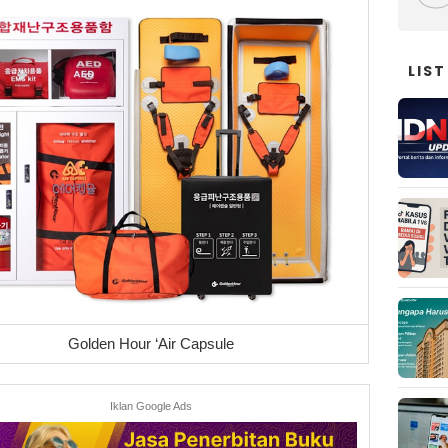
LIST
Golden Hour ‘
Air Capsule
Iklan Google Ads