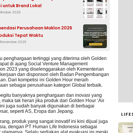
i untuk Brand Lokal
 Oktober 2025
mendasi Perusahaan Maklon 2026
oduksi Tepat Waktu
 November 2025
u penghargaan tertinggi yang diterima oleh Golden
dapat di ajang Social Venture Management
ion 2023 yang diselenggarakan oleh Kementerian
kerjaan dan disponsori oleh Badan Pengembangan
n. Dari kompetisi ini Golden Hour meraih
aan sebagai perusahaan kategori Global terbaik.
egitu banyaknya penghargaan dan inovasi yang
, maka tak heran jika produk dari Golden Hour ‘Air
ini
juga sudah banyak digunakan di berbagai
sar, seperti AS, Eropa dan Jepang.
LIFE
ang, produk yang sangat inovatif ini kini dijual juga
esia, dengan PT Human Life Indonesia sebagai
or utamanya. Selalu sediakan alat evakuasi ini meski