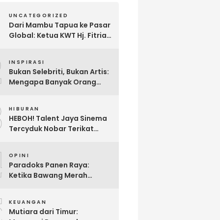
UNCATEGORIZED
Dari Mambu Tapua ke Pasar
Global: Ketua KWT Hj. Fitria
Kirim Sampel Gula Semut
2
kepada Calon Pembeli Luar
INSPIRASI
Negeri
Bukan Selebriti, Bukan Artis:
Mengapa Banyak Orang
Menonton Inijayaq?
3
HIBURAN
HEBOH! Talent Jaya Sinema
Tercyduk Nobar Terikat
Janji di Sawangan, Larut
4
dalam Emosi Jalan Cerita
OPINI
Paradoks Panen Raya:
Ketika Bawang Merah
Melimpah, Petani Bantul
5
Malah Merugi
KEUANGAN
Mutiara dari Timur: