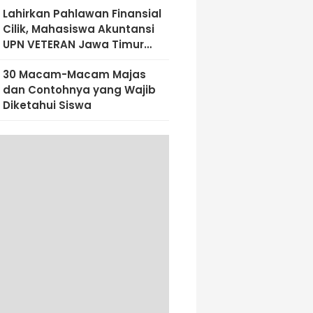
Lahirkan Pahlawan Finansial
Cilik, Mahasiswa Akuntansi
UPN VETERAN Jawa Timur
Bekali Siswa SD Al-Amin
30 Macam-Macam Majas
Dengan Literasi Keuangan
dan Contohnya yang Wajib
Sejak Dini
Diketahui Siswa