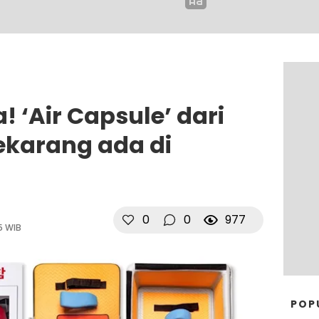
 ‘Air Capsule’ dari
ekarang ada di
0
0
977
5 WIB
POP