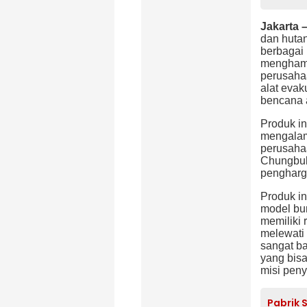
Jakarta 
dan hutan
berbagai
menghampi
perusaha
alat evak
bencana a
Produk i
mengalam
p
erusaha
Chungbuk
penghar
Produk in
model bu
memiliki 
melewati
sangat ba
yang bisa
misi peny
Pabrik 