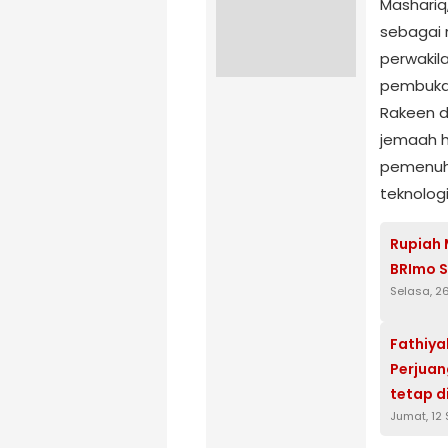
Mashariq,
sebagai 
perwakil
pembuka,
Rakeen d
jemaah h
pemenuha
teknologi
Rupiah 
BRImo S
Selasa, 2
Fathiya
Perjuan
tetap di
Jumat, 12