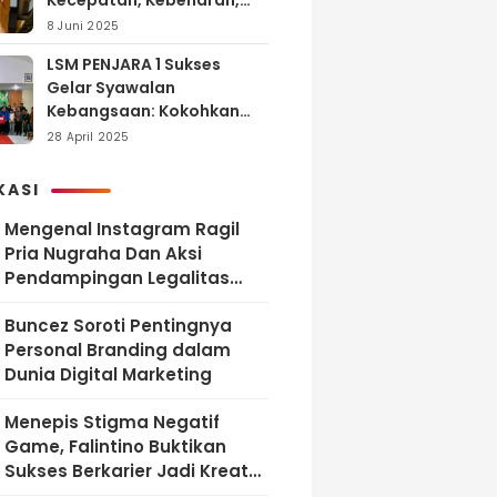
Kecepatan, Kebenaran,
dan Tanggung Jawab
8 Juni 2025
LSM PENJARA 1 Sukses
Gelar Syawalan
Kebangsaan: Kokohkan
Tekad Melawan Korupsi
28 April 2025
dan Membangun
Indonesia Berintegritas
KASI
Mengenal Instagram Ragil
Pria Nugraha Dan Aksi
Pendampingan Legalitas
UMKM Bekasi
‎Buncez Soroti Pentingnya
Personal Branding dalam
Dunia Digital Marketing
Menepis Stigma Negatif
Game, Falintino Buktikan
Sukses Berkarier Jadi Kreator
Free Fire