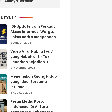
Ahlinya Beraksi!
 STYLE 1
IDNUpdate.com Perkuat
Akses Informasi Warga,
Fokus Berita Independen di
Kabupaten Banyuasin
2 Januari 2026
Video Viral Nabila 1 vs 7
yang Heboh di TikTok:
Benarkah Kejadian Itu
Nyata?
13 November 2025
Menemukan Ruang Hidup
yang Ideal Bersama
Intiland
5 Agustus 2025
Peran Media Portal
Indonesia: Di Antara