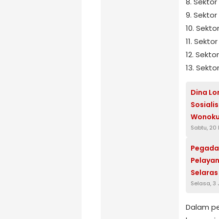
8. Sektor
9. Sekto
10. Sekt
11. Sekt
12. Sekto
13. Sekt
Dina Lo
Sosiali
Wonok
Sabtu, 20
Pegadai
Pelayan
Selaras
Selasa, 3 
Jiwa B
Dalam p