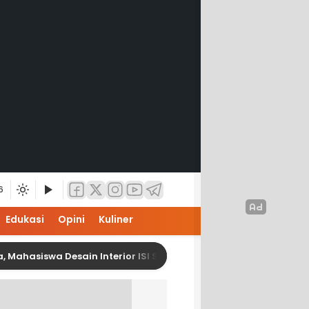
6
Edukasi
Opini
Kuliner
iswa Desain Interior ISI Surakarta Terjun ke Dunia Industri Mel