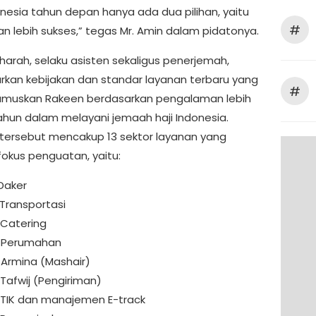
onesia tahun depan hanya ada dua pilihan, yaitu
#
an lebih sukses,” tegas Mr. Amin dalam pidatonya.
uharah, selaku asisten sekaligus penerjemah,
an kebijakan dan standar layanan terbaru yang
#
rumuskan Rakeen berdasarkan pengalaman lebih
tahun dalam melayani jemaah haji Indonesia.
tersebut mencakup 13 sektor layanan yang
fokus penguatan, yaitu:
 Daker
 Transportasi
 Catering
r Perumahan
 Armina (Mashair)
 Tafwij (Pengiriman)
r TIK dan manajemen E-track