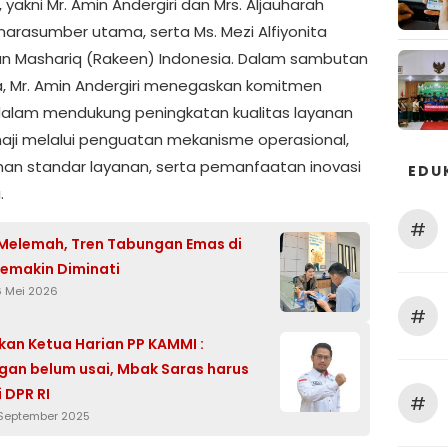
 yakni Mr. Amin Andergiri dan Mrs. Aljauharah
narasumber utama, serta Ms. Mezi Alfiyonita
an Mashariq (Rakeen) Indonesia. Dalam sambutan
 Mr. Amin Andergiri menegaskan komitmen
alam mendukung peningkatan kualitas layanan
aji melalui penguatan mekanisme operasional,
n standar layanan, serta pemanfaatan inovasi
EDU
.
#
Melemah, Tren Tabungan Emas di
emakin Diminati
6 Mei 2026
#
kan Ketua Harian PP KAMMI :
gan belum usai, Mbak Saras harus
 DPR RI
#
 September 2025