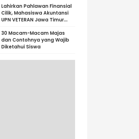
Lahirkan Pahlawan Finansial
Cilik, Mahasiswa Akuntansi
UPN VETERAN Jawa Timur
Bekali Siswa SD Al-Amin
30 Macam-Macam Majas
Dengan Literasi Keuangan
dan Contohnya yang Wajib
Sejak Dini
Diketahui Siswa