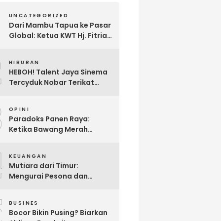
UNCATEGORIZED
Dari Mambu Tapua ke Pasar
Global: Ketua KWT Hj. Fitria
Kirim Sampel Gula Semut
2
kepada Calon Pembeli Luar
HIBURAN
Negeri
HEBOH! Talent Jaya Sinema
Tercyduk Nobar Terikat
Janji di Sawangan, Larut
3
dalam Emosi Jalan Cerita
OPINI
Paradoks Panen Raya:
Ketika Bawang Merah
Melimpah, Petani Bantul
4
Malah Merugi
KEUANGAN
Mutiara dari Timur:
Mengurai Pesona dan
Pertumbuhan Investasi di
5
Maluku Utara
BUSINES
Bocor Bikin Pusing? Biarkan