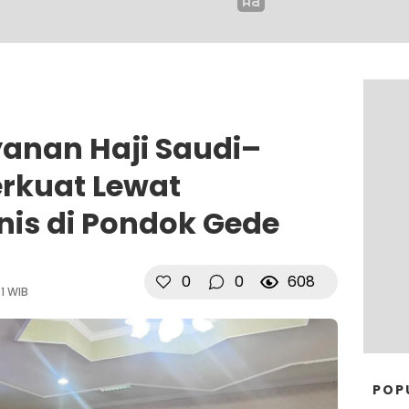
yanan Haji Saudi–
erkuat Lewat
is di Pondok Gede
0
0
608
1 WIB
POP