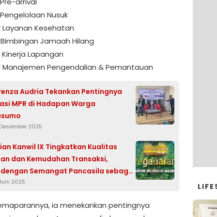
 Pre-arrival
r Pengelolaan Nusuk
or Layanan Kesehatan
or Bimbingan Jamaah Hilang
r Kinerja Lapangan
or Manajemen Pengendalian & Pemantauan
renza Audria Tekankan Pentingnya
sasi MPR di Hadapan Warga
usumo
 Desember 2025
an Kanwil IX Tingkatkan Kualitas
an dan Kemudahan Transaksi,
 dengan Semangat Pancasila sebagai
Juni 2025
angsa
LIFE
emaparannya, ia menekankan pentingnya