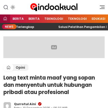
Indonesia Aktual
Indoaktual
BERITA
BERITA
TEKNOLOGI
TEKNOLOGI
EDUKASI
NEWS
iko Terlengkap
Solusi Pelatihan Pengambilan Data da
Opini
Long text minta maaf yang sopan
dan menyentuh untuk hubungan
pribadi atau profesional
Qurrotul Aini
Rabu, 10 Desember 2025 - 05:32 WIB