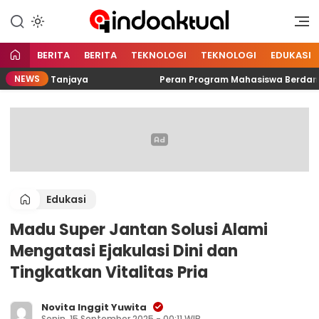
Indonesia Aktual
Indoaktual
BERITA
BERITA
TEKNOLOGI
TEKNOLOGI
EDUKASI
NEWS
CV. Tanjaya
Peran Program Mahasiswa Berdampak Seba
Edukasi
Madu Super Jantan Solusi Alami
Mengatasi Ejakulasi Dini dan
Tingkatkan Vitalitas Pria
Novita Inggit Yuwita
Senin, 15 September 2025 - 00:11 WIB