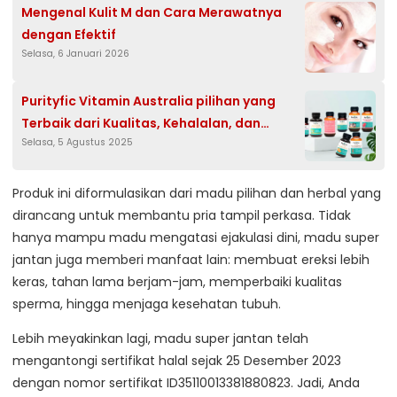
Mengenal Kulit M dan Cara Merawatnya
dengan Efektif
Selasa, 6 Januari 2026
Purityfic Vitamin Australia pilihan yang
Terbaik dari Kualitas, Kehalalan, dan
Selasa, 5 Agustus 2025
Keamanan Suplemen Itu Penting untuk
Keluarga
Produk ini diformulasikan dari madu pilihan dan herbal yang
dirancang untuk membantu pria tampil perkasa. Tidak
hanya mampu madu mengatasi ejakulasi dini, madu super
jantan juga memberi manfaat lain: membuat ereksi lebih
keras, tahan lama berjam-jam, memperbaiki kualitas
sperma, hingga menjaga kesehatan tubuh.
Lebih meyakinkan lagi, madu super jantan telah
mengantongi sertifikat halal sejak 25 Desember 2023
dengan nomor sertifikat ID35110013381880823. Jadi, Anda