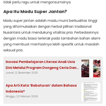
tidak perlu ragu untuk mengonsumsinya.
Apa Itu Madu Super Jantan?
Madu super jantan adalah madu murni berkualitas tinggi
yang diformulasikan dengan herbal pilihan tradisional
Nusantara untuk mendukung vitalitas pria. Perbedaannya
dengan madu biasa terletak pada tambahan bahan alami
yang membuat manfaatnya lebih spesifik untuk masalah
seksual pria.
Inovasi Pembelajaran Literasi Anak Usia
Dini Melalui Program Dongeng Ceria Dan
Jumat, 12 Desember 2025
Aktivitas Edukatif Berbasis Kreativitas
Untuk Paud Rw 06 Kelurahan Benowo
Kecamatan Pakal Surabaya
Apa Arti Kata ‘Babaturan’ dalam Bahasa
Indonesia?
Minggu, 22 Februari 2026