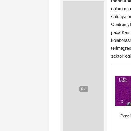
Indoaktua
dalam mend
satunya m
Centrum, 
pada Kami
kolaborasi
terintegr
sektor logi
Pener