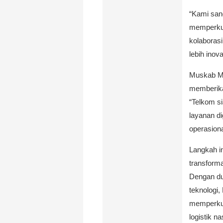
“Kami san
memperkua
kolaborasi
lebih inov
Muskab M
memberikan
“Telkom s
layanan di
operasiona
Langkah i
transformas
Dengan du
teknologi,
memperkua
logistik na