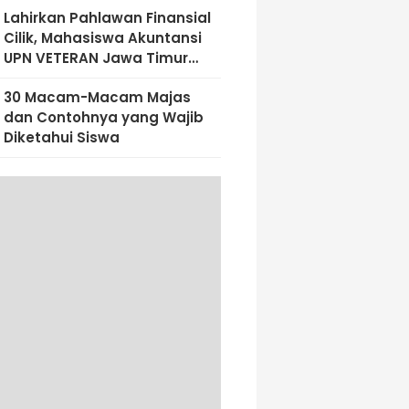
Lahirkan Pahlawan Finansial
Cilik, Mahasiswa Akuntansi
UPN VETERAN Jawa Timur
Bekali Siswa SD Al-Amin
30 Macam-Macam Majas
Dengan Literasi Keuangan
dan Contohnya yang Wajib
Sejak Dini
Diketahui Siswa