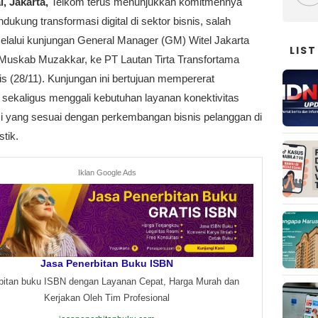
l, Jakarta,
Telkom terus menunjukkan komitmennya
ukung transformasi digital di sektor bisnis, salah
elalui kunjungan General Manager (GM) Witel Jakarta
LIST
Muskab Muzakkar, ke PT Lautan Tirta Transfortama
s (28/11). Kunjungan ini bertujuan mempererat
 sekaligus menggali kebutuhan layanan konektivitas
asi yang sesuai dengan perkembangan bisnis pelanggan di
stik.
Iklan Google Ads
Jasa Penerbitan Buku ISBN
bitan buku ISBN dengan Layanan Cepat, Harga Murah dan
Kerjakan Oleh Tim Profesional