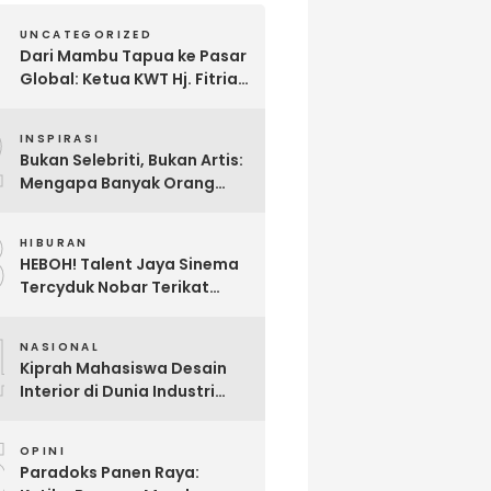
UNCATEGORIZED
Dari Mambu Tapua ke Pasar
Global: Ketua KWT Hj. Fitria
Kirim Sampel Gula Semut
2
kepada Calon Pembeli Luar
INSPIRASI
Negeri
Bukan Selebriti, Bukan Artis:
Mengapa Banyak Orang
Menonton Inijayaq?
3
HIBURAN
HEBOH! Talent Jaya Sinema
Tercyduk Nobar Terikat
Janji di Sawangan, Larut
4
dalam Emosi Jalan Cerita
NASIONAL
Kiprah Mahasiswa Desain
Interior di Dunia Industri
melalui Program Magang
5
OPINI
Paradoks Panen Raya: