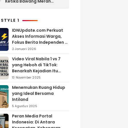
Ketika Bawang Merah
Melimpah, Petani Bantul
Malah Merugi
 STYLE 1
IDNUpdate.com Perkuat
Akses Informasi Warga,
Fokus Berita Independen di
Kabupaten Banyuasin
2 Januari 2026
Video Viral Nabila 1 vs 7
yang Heboh di TikTok:
Benarkah Kejadian Itu
Nyata?
13 November 2025
Menemukan Ruang Hidup
yang Ideal Bersama
Intiland
5 Agustus 2025
Peran Media Portal
Indonesia: Di Antara