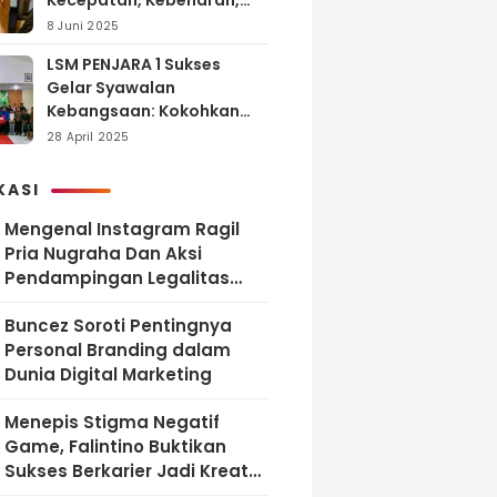
Kecepatan, Kebenaran,
dan Tanggung Jawab
8 Juni 2025
LSM PENJARA 1 Sukses
Gelar Syawalan
Kebangsaan: Kokohkan
Tekad Melawan Korupsi
28 April 2025
dan Membangun
Indonesia Berintegritas
KASI
Mengenal Instagram Ragil
Pria Nugraha Dan Aksi
Pendampingan Legalitas
UMKM Bekasi
‎Buncez Soroti Pentingnya
Personal Branding dalam
Dunia Digital Marketing
Menepis Stigma Negatif
Game, Falintino Buktikan
Sukses Berkarier Jadi Kreator
Free Fire