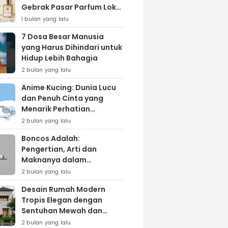
Gebrak Pasar Parfum Lokal
Lewat Varian ‘Daily Bliss’
1 bulan yang lalu
7 Dosa Besar Manusia
yang Harus Dihindari untuk
Hidup Lebih Bahagia
2 bulan yang lalu
Anime Kucing: Dunia Lucu
dan Penuh Cinta yang
Menarik Perhatian
Penggemar
2 bulan yang lalu
Boncos Adalah:
Pengertian, Arti dan
Maknanya dalam
Kehidupan Sehari-hari
2 bulan yang lalu
Desain Rumah Modern
Tropis Elegan dengan
Sentuhan Mewah dan
Natural
2 bulan yang lalu