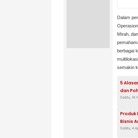
Dalam pert
Operasion
Mirah, da
pemahaman
berbagai l
multilokas
semakin k
5 Alasa
dan Po
Sabtu, 16
Produk 
Bisnis 
Sabtu, 4 A