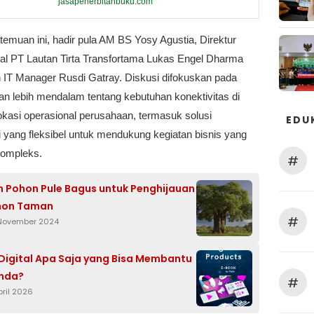
jasapenerbitanbuku.com
emuan ini, hadir pula AM BS Yosy Agustia, Direktur
al PT Lautan Tirta Transfortama Lukas Engel Dharma
n IT Manager Rusdi Gatray. Diskusi difokuskan pada
 lebih mendalam tentang kebutuhan konektivitas di
okasi operasional perusahaan, termasuk solusi
EDU
i yang fleksibel untuk mendukung kegiatan bisnis yang
ompleks.
#
n Pohon Pule Bagus untuk Penghijauan
hon Taman
#
 November 2024
Digital Apa Saja yang Bisa Membantu
Anda?
#
pril 2026