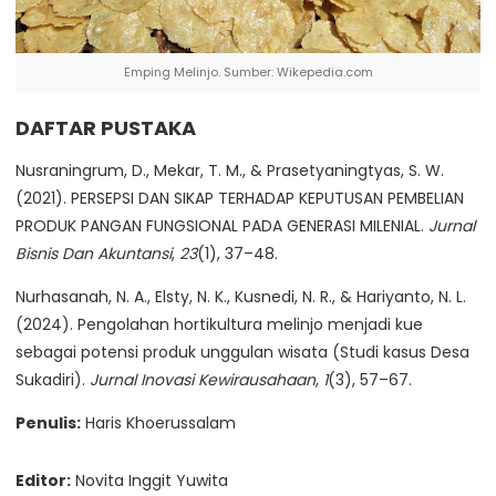
Emping Melinjo. Sumber: Wikepedia.com
DAFTAR PUSTAKA
Nusraningrum, D., Mekar, T. M., & Prasetyaningtyas, S. W.
(2021). PERSEPSI DAN SIKAP TERHADAP KEPUTUSAN PEMBELIAN
PRODUK PANGAN FUNGSIONAL PADA GENERASI MILENIAL.
Jurnal
Bisnis Dan Akuntansi
,
23
(1), 37–48.
Nurhasanah, N. A., Elsty, N. K., Kusnedi, N. R., & Hariyanto, N. L.
(2024). Pengolahan hortikultura melinjo menjadi kue
sebagai potensi produk unggulan wisata (Studi kasus Desa
Sukadiri).
Jurnal Inovasi Kewirausahaan
,
1
(3), 57–67.
Penulis:
Haris Khoerussalam
Editor:
Novita Inggit Yuwita