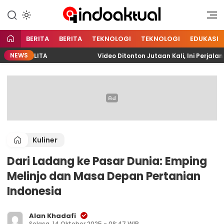
Indonesia Aktual
Indoaktual
BERITA
BERITA
TEKNOLOGI
TEKNOLOGI
EDUKASI
NEWS
 PELITA
Video Ditonton Jutaan Kali, Ini Perjalanan 
Kuliner
Dari Ladang ke Pasar Dunia: Emping
Melinjo dan Masa Depan Pertanian
Indonesia
Alan Khadafi
Selasa, 14 Oktober 2025 - 08:47 WIB